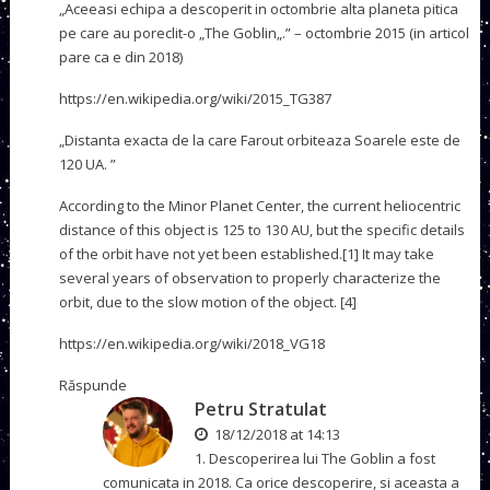
„Aceeasi echipa a descoperit in octombrie alta planeta pitica
pe care au poreclit-o „The Goblin„.” – octombrie 2015 (in articol
pare ca e din 2018)
https://en.wikipedia.org/wiki/2015_TG387
„Distanta exacta de la care Farout orbiteaza Soarele este de
120 UA. ”
According to the Minor Planet Center, the current heliocentric
distance of this object is 125 to 130 AU, but the specific details
of the orbit have not yet been established.[1] It may take
several years of observation to properly characterize the
orbit, due to the slow motion of the object. [4]
https://en.wikipedia.org/wiki/2018_VG18
Răspunde
Petru Stratulat
18/12/2018 at 14:13
1. Descoperirea lui The Goblin a fost
comunicata in 2018. Ca orice descoperire, si aceasta a