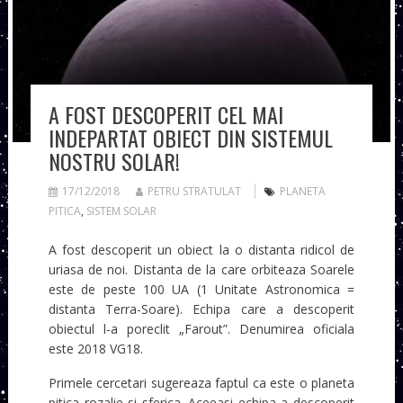
A FOST DESCOPERIT CEL MAI
INDEPARTAT OBIECT DIN SISTEMUL
NOSTRU SOLAR!
17/12/2018
PETRU STRATULAT
PLANETA
PITICA
,
SISTEM SOLAR
A fost descoperit un obiect la o distanta ridicol de
uriasa de noi. Distanta de la care orbiteaza Soarele
este de peste 100 UA (1 Unitate Astronomica =
distanta Terra-Soare). Echipa care a descoperit
obiectul l-a poreclit „Farout”. Denumirea oficiala
este 2018 VG18.
Primele cercetari sugereaza faptul ca este o planeta
pitica rozalie si sferica. Aceeasi echipa a descoperit