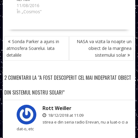
11/08/2016
În „Cosmos”
NAVIGARE
Sonda Parker a ajuns in
NASA va vizita la noapte un
ÎN
atmosfera Soarelui. Iata
obiect de la marginea
ARTICOLE
detaliile
sistemului solar
2 COMENTARII LA “A FOST DESCOPERIT CEL MAI INDEPARTAT OBIECT
DIN SISTEMUL NOSTRU SOLAR!”
Rott Weiller
18/12/2018 at 11:09
stirea e din seria radio Erevan, nu a luat-o ci a
dat-o, etc