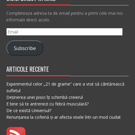
Completeaza adresa ta de email pentru a primi cele mai noi
informatii direct acolo.
Email
Subscribe
ARTICOLE RECENTE
Experimentul celor „21 de grame” care a vrut să cântărească
sufletul
Deținerea unei pisici îți schimbă creierul
E bine să te antrenezi cu febră musculară?
De ce există Universul?
Renunțarea la cofeină ți-ar afecta visele într-un mod ciudat