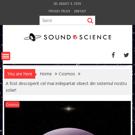
Skip
JOI, AUGUST 6, 2026
to
PRIVACY POLICY
CONTACT
content
You are here
Home
Cosmos
A fost descoperit cel mai indepartat obiect din sistemul nostru
solar!
Cosmos