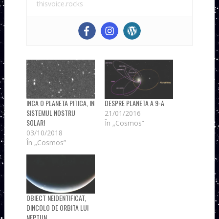
thisvoice.rocks
INCA O PLANETA PITICA, IN
DESPRE PLANETA A 9-A
SISTEMUL NOSTRU
21/01/2016
SOLAR!
În „Cosmos”
03/10/2018
În „Cosmos”
OBIECT NEIDENTIFICAT,
DINCOLO DE ORBITA LUI
NEPTUN