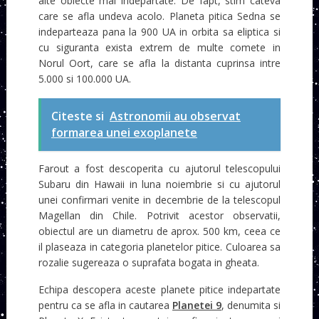
alte obiecte mai indepartate. De fapt, stim cateva
care se afla undeva acolo. Planeta pitica Sedna se
indeparteaza pana la 900 UA in orbita sa eliptica si
cu siguranta exista extrem de multe comete in
Norul Oort, care se afla la distanta cuprinsa intre
5.000 si 100.000 UA.
Citeste si
Astronomii au observat
formarea unei exoplanete
Farout a fost descoperita cu ajutorul telescopului
Subaru din Hawaii in luna noiembrie si cu ajutorul
unei confirmari venite in decembrie de la telescopul
Magellan din Chile. Potrivit acestor observatii,
obiectul are un diametru de aprox. 500 km, ceea ce
il plaseaza in categoria planetelor pitice. Culoarea sa
rozalie sugereaza o suprafata bogata in gheata.
Echipa descopera aceste planete pitice indepartate
pentru ca se afla in cautarea
Planetei 9
, denumita si