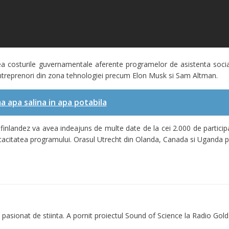
a costurile guvernamentale aferente programelor de asistenta social
 antreprenori din zona tehnologiei precum Elon Musk si Sam Altman.
 apa salina in apa potabila
finlandez va avea indeajuns de multe date de la cei 2.000 de particip
cacitatea programului. Orasul Utrecht din Olanda, Canada si Uganda 
 pasionat de stiinta. A pornit proiectul Sound of Science la Radio Gold