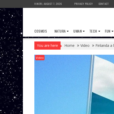
Skip
VINERI, AUGUST 7, 2026
PRIVACY POLICY
CONTACT
to
content
COSMOS
NATURA
UMAN
TECH
FUN
You are here
Home
Video
Finlanda a
Video