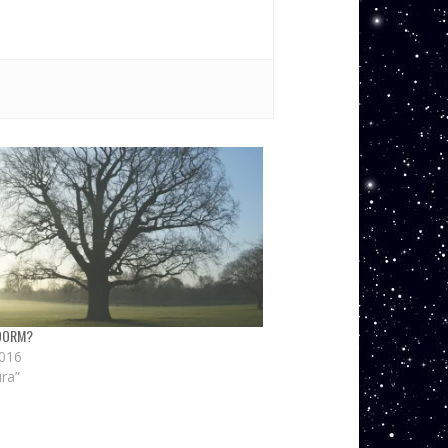
 DORM?
2016
ura”