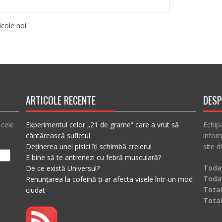
cole noi.
ARTICOLE RECENTE
DESP
 cele
Experimentul celor „21 de grame” care a vrut să
Echip
cântărească sufletul
inform
Deținerea unei pisici îți schimbă creierul
site d
E bine să te antrenezi cu febră musculară?
Today
De ce există Universul?
Toda
Renunțarea la cofeină ți-ar afecta visele într-un mod
Total
ciudat
Tota