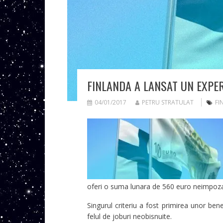
FINLANDA A LANSAT UN EXPE
04/01/2017
PETRU STRATULAT
FI
oferi o suma lunara de 560 euro neimpozabi
Singurul criteriu a fost primirea unor ben
felul de joburi neobisnuite.