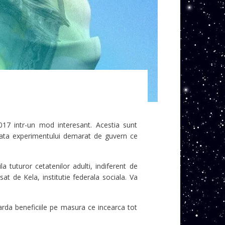
017 intr-un mod interesant. Acestia sunt
urata experimentului demarat de guvern ce
a tuturor cetatenilor adulti, indiferent de
at de Kela, institutie federala sociala. Va
iarda beneficiile pe masura ce incearca tot