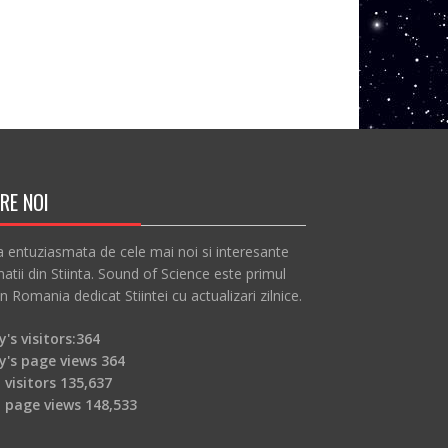
RE NOI
a entuziasmata de cele mai noi si interesante
atii din Stiinta. Sound of Science este primul
in Romania dedicat Stiintei cu actualizari zilnice.
's visitors:
364
y's page views
364
 visitors
135,637
l page views
148,533