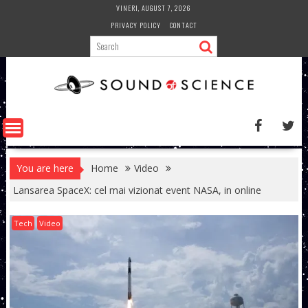
Skip
VINERI, AUGUST 7, 2026
to
PRIVACY POLICY
CONTACT
content
You are here
Home
Video
Lansarea SpaceX: cel mai vizionat event NASA, in online
Tech
Video