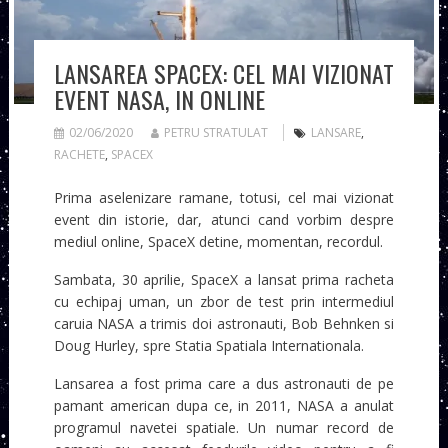
LANSAREA SPACEX: CEL MAI VIZIONAT
EVENT NASA, IN ONLINE
02/06/2020
PETRU STRATULAT
LANSARE
,
RACHETE
,
SPACEX
Prima aselenizare ramane, totusi, cel mai vizionat
event din istorie, dar, atunci cand vorbim despre
mediul online, SpaceX detine, momentan, recordul.
Sambata, 30 aprilie, SpaceX a lansat prima racheta
cu echipaj uman, un zbor de test prin intermediul
caruia NASA a trimis doi astronauti, Bob Behnken si
Doug Hurley, spre Statia Spatiala Internationala.
Lansarea a fost prima care a dus astronauti de pe
pamant american dupa ce, in 2011, NASA a anulat
programul navetei spatiale. Un numar record de