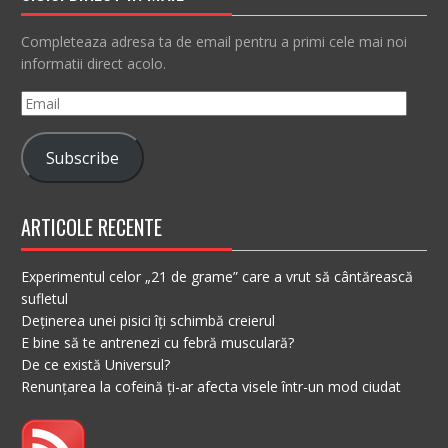
Completeaza adresa ta de email pentru a primi cele mai noi
informatii direct acolo.
Email
Subscribe
ARTICOLE RECENTE
Experimentul celor „21 de grame” care a vrut să cântărească
sufletul
Deținerea unei pisici îți schimbă creierul
E bine să te antrenezi cu febră musculară?
De ce există Universul?
Renunțarea la cofeină ți-ar afecta visele într-un mod ciudat