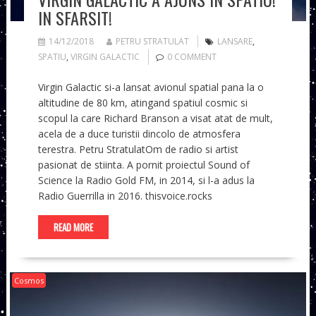
IN SFARSIT!
14/12/2018
PETRU STRATULAT
LANSARE
,
SPATIU
,
VIRGIN GALACTIC
0 COMMENT
Virgin Galactic si-a lansat avionul spatial pana la o
altitudine de 80 km, atingand spatiul cosmic si
scopul la care Richard Branson a visat atat de mult,
acela de a duce turistii dincolo de atmosfera
terestra. Petru StratulatOm de radio si artist
pasionat de stiinta. A pornit proiectul Sound of
Science la Radio Gold FM, in 2014, si l-a adus la
Radio Guerrilla in 2016. thisvoice.rocks
READ MORE
Cosmos