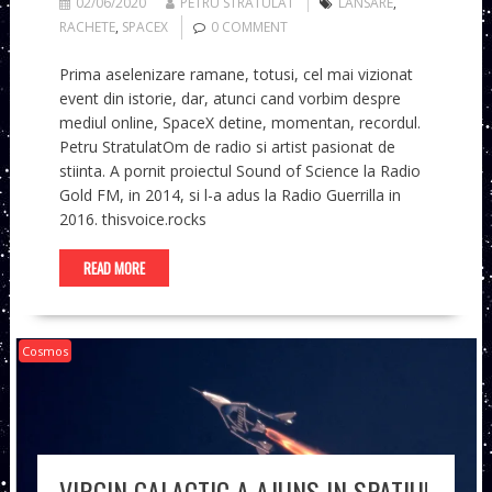
02/06/2020
PETRU STRATULAT
LANSARE
,
RACHETE
,
SPACEX
0 COMMENT
Prima aselenizare ramane, totusi, cel mai vizionat
event din istorie, dar, atunci cand vorbim despre
mediul online, SpaceX detine, momentan, recordul.
Petru StratulatOm de radio si artist pasionat de
stiinta. A pornit proiectul Sound of Science la Radio
Gold FM, in 2014, si l-a adus la Radio Guerrilla in
2016. thisvoice.rocks
READ MORE
Cosmos
VIRGIN GALACTIC A AJUNS IN SPATIU!