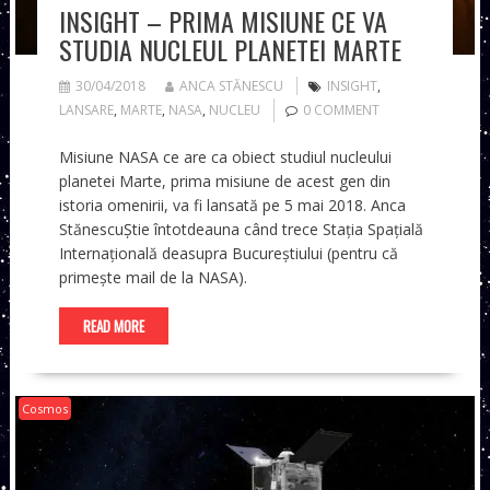
INSIGHT – PRIMA MISIUNE CE VA
STUDIA NUCLEUL PLANETEI MARTE
30/04/2018
ANCA STĂNESCU
INSIGHT
,
LANSARE
,
MARTE
,
NASA
,
NUCLEU
0 COMMENT
Misiune NASA ce are ca obiect studiul nucleului
planetei Marte, prima misiune de acest gen din
istoria omenirii, va fi lansată pe 5 mai 2018. Anca
StănescuȘtie întotdeauna când trece Stația Spațială
Internațională deasupra Bucureștiului (pentru că
primește mail de la NASA).
READ MORE
Cosmos