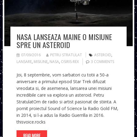
NASA LANSEAZA MAINE O MISIUNE
SPRE UN ASTEROID
07/09/2016
PETRU STRATULAT
ASTEROID
,
LANSARE
,
MISIUNE
,
NASA
,
OSIRIS-REX
3 COMMENTS
Joi, 8 septembrie, vom sarbatori cu totii a 50-a
aniversare a primului episod Star Trek difuzat
vreodata si, de asemenea, lansarea unei misiuni
incredibile care va explora un asteroid. Petru
StratulatOm de radio si artist pasionat de stiinta. A
pornit proiectul Sound of Science la Radio Gold FM,
in 2014, si l-a adus la Radio Guerrilla in 2016.
thisvoice.rocks
READ MORE