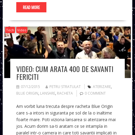
READ MORE
Tech
Video
VIDEO: CUM ARATA 400 DE SAVANTI
FERICITI
07/12/2015
PETRU STRATULAT
ATERIZARE
,
BLUE ORIGIN
,
LANSARE
,
RACHETA
0 COMMENT
Am vorbit luna trecuta despre racheta Blue Origin
care s-a intors in siguranta pe sol de la o inaltime
foarte mare. Poti viziona lansarea si aterizarea mai
jos. Acum dorim sa-ti aratam ce se intampla in
paralel intr-o camera in care toti savantii implicati in