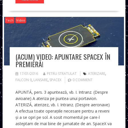
Tech
Video
(ACUM) VIDEO: APUNTARE SPACEX ÎN
PREMIERĂ!
17/01/2016
PETRU STRATULAT
ATERIZARE
,
FALCON 9
,
LANSARE
,
SPACEX
0 COMMENT
APUNTÁ, pers. 3 apuntează, vb. I. Intranz. (Despre
avioane) A ateriza pe puntea unui portavion.
ATERIZÁ, aterizez, vb. I. Intranz. (Despre aeronave)
A efectua toate operațiile necesare pentru a reveni
și a se opri pe sol. A sosit momentul pe care-l
asteptam de mai bine de jumatate de an. SpaceX va