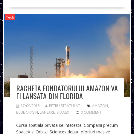
Tech
RACHETA FONDATORULUI AMAZON VA
FI LANSATA DIN FLORIDA
17/09/2015
PETRU STRATULAT
AMAZON
,
BLUE ORIGIN
,
LANSARE
,
SPACEX
0 COMMENT
Cursa spatiala privata se inteteste. Companii precum
SpaceX si Orbital Sciences depun eforturi masive