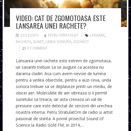
VIDEO: CAT DE ZGOMOTOASA ESTE
LANSAREA UNEI RACHETE?
22/12/2015
PETRU STRATULAT
LANSARE
,
RACHETA
,
SUNET
,
UNDA SONORA
,
ZGOMOT
0 COMMENT
Lansarea unei rachete este extrem de zgomotasa,
iar savantii trebuie sa se asigure ca acestea nu
darama cladiri. Asa cum avem nevoie de lumina
pentru a vedea obiectele, pentru a auzi ceva, unda
sonora trebuie sa se deplaseze printr-un mediu, de
obicei aer. Moleculele de aer vibreaza si ii permit
sunetului sa treaca, iar asta creeaza un val de
presiune care este detectat de senzorii din urechea
noastra interna. Petru StratulatOm de radio si artist
pasionat de stiinta. A pornit proiectul Sound of
Science la Radio Gold FM, in 2014,…