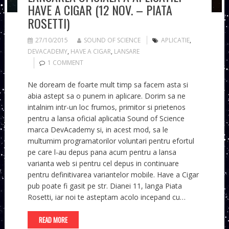
HAVE A CIGAR (12 NOV. – PIATA
ROSETTI)
27/10/2015
SOUND OF SCIENCE
APLICATIE
,
DEVACADEMY
,
HAVE A CIGAR
,
LANSARE
1 COMMENT
Ne doream de foarte mult timp sa facem asta si
abia astept sa o punem in aplicare. Dorim sa ne
intalnim intr-un loc frumos, primitor si prietenos
pentru a lansa oficial aplicatia Sound of Science
marca DevAcademy si, in acest mod, sa le
multumim programatorilor voluntari pentru efortul
pe care l-au depus pana acum pentru a lansa
varianta web si pentru cel depus in continuare
pentru definitivarea variantelor mobile. Have a Cigar
pub poate fi gasit pe str. Dianei 11, langa Piata
Rosetti, iar noi te asteptam acolo incepand cu…
READ MORE