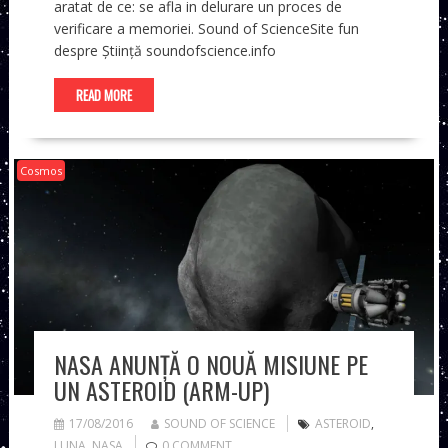
aratat de ce: se afla in delurare un proces de
verificare a memoriei. Sound of ScienceSite fun
despre Știință soundofscience.info
READ MORE
Cosmos
NASA ANUNȚĂ O NOUĂ MISIUNE PE
UN ASTEROID (ARM-UP)
17/08/2016
SOUND OF SCIENCE
ASTEROID
,
LUNA
,
NASA
0 COMMENT