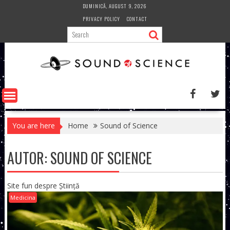
Skip
DUMINICĂ, AUGUST 9, 2026
to
PRIVACY POLICY
CONTACT
content
You are here
Home
Sound of Science
AUTOR:
SOUND OF SCIENCE
Site fun despre Știință
Medicina