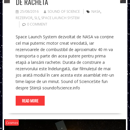
DE RACHETA
25/08/2016
SOUND OF SCIENCE
NASA
,
REZERVOR
,
SLS
,
SPACE LAUNCH SYSTEM
0 COMMENT
Space Launch System dezvoltat de NASA va conține
cel mai puternic motor creat vreodată, iar
rezervoarele de combustibil de aproximativ 40 m va
transporta o parte din acea putere pentru prima
etapă a lansării rachetei. Durata de construire a
rezervorului este îndelungată, dar filmulețul de mai
jos arată modul în care acesta este asamblat intr-un
time-lapse de un minut. Sound of ScienceSite fun
despre Știință soundofscience.info
READ MORE
Cosmos