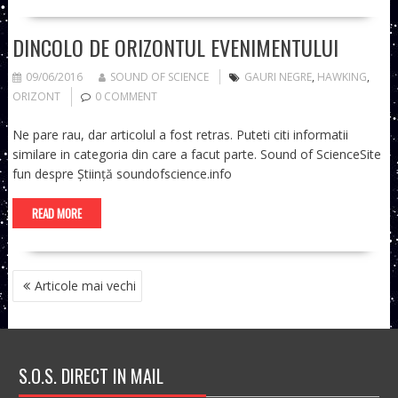
DINCOLO DE ORIZONTUL EVENIMENTULUI
09/06/2016
SOUND OF SCIENCE
GAURI NEGRE
,
HAWKING
,
ORIZONT
0 COMMENT
Ne pare rau, dar articolul a fost retras. Puteti citi informatii
similare in categoria din care a facut parte. Sound of ScienceSite
fun despre Știință soundofscience.info
READ MORE
NAVIGARE
Articole mai vechi
ÎN
ARTICOLE
S.O.S. DIRECT IN MAIL