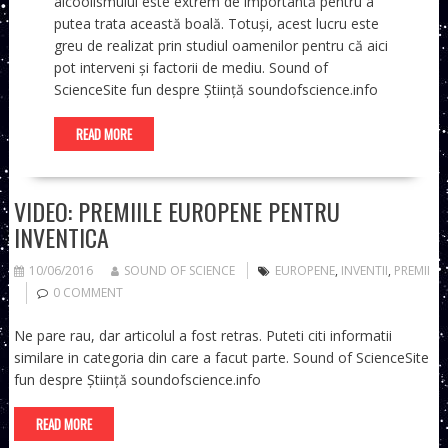
alcoolismului este extrem de importantă pentru a
putea trata această boală. Totuși, acest lucru este
greu de realizat prin studiul oamenilor pentru că aici
pot interveni și factorii de mediu. Sound of
ScienceSite fun despre Știință soundofscience.info
READ MORE
VIDEO: PREMIILE EUROPENE PENTRU
INVENTICA
10/06/2016
SOUND OF SCIENCE
EUROPENE
,
INVENTII
,
PREMII
0 COMMENT
Ne pare rau, dar articolul a fost retras. Puteti citi informatii
similare in categoria din care a facut parte. Sound of ScienceSite
fun despre Știință soundofscience.info
READ MORE