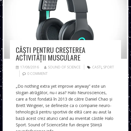
CĂȘTI PENTRU CREȘTEREA
ACTIVITĂȚII MUSCULARE
17/08/2016
SOUND OF SCIENCE
CASTI
,
SPORT
0 COMMENT
„Do nothing extra yet improve anyway” este un
slogan atrăgător, nu-i asa? Halo Neurosciences,
care a fost fondată în 2013 de către Daniel Chao și
Brett Wingeier, se defineste ca o companie neuro-
tehnologică pentru sportivii de elită care au avut la
bază acest crez atunci cand au inventat căstile Halo
Sport. Sound of ScienceSite fun despre Știință