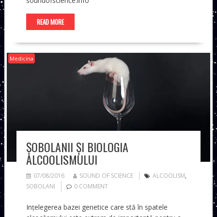
soundofscience.info
READ MORE
Medicina
ȘOBOLANII ȘI BIOLOGIA
ALCOOLISMULUI
07/08/2016
SOUND OF SCIENCE
ALCOOLISM
,
SOBOLANI
0 COMMENT
Ințelegerea bazei genetice care stă în spatele