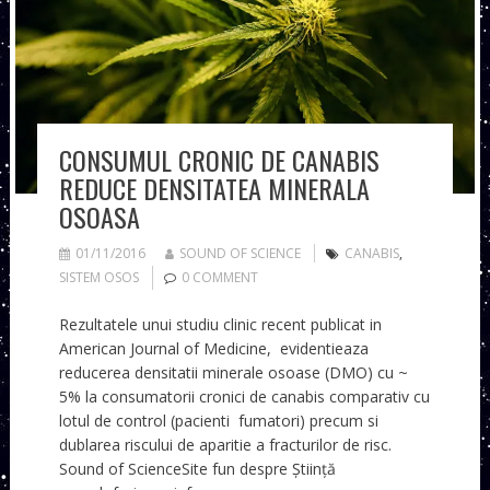
CONSUMUL CRONIC DE CANABIS
REDUCE DENSITATEA MINERALA
OSOASA
01/11/2016
SOUND OF SCIENCE
CANABIS
,
SISTEM OSOS
0 COMMENT
Rezultatele unui studiu clinic recent publicat in
American Journal of Medicine, evidentieaza
reducerea densitatii minerale osoase (DMO) cu ~
5% la consumatorii cronici de canabis comparativ cu
lotul de control (pacienti fumatori) precum si
dublarea riscului de aparitie a fracturilor de risc.
Sound of ScienceSite fun despre Știință