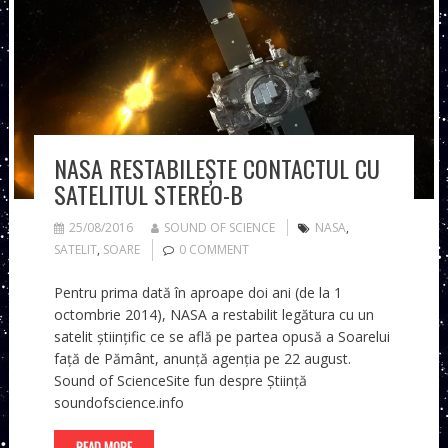
NASA RESTABILEȘTE CONTACTUL CU
SATELITUL STEREO-B
25/08/2016
SOUND OF SCIENCE
NASA
,
SATELIT
,
SOARE
0 COMMENT
Pentru prima dată în aproape doi ani (de la 1
octombrie 2014), NASA a restabilit legătura cu un
satelit științific ce se află pe partea opusă a Soarelui
față de Pământ, anunță agenția pe 22 august.
Sound of ScienceSite fun despre Știință
soundofscience.info
READ MORE