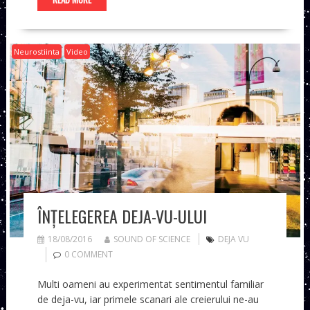
Neurostiinta
Video
ÎNȚELEGEREA DEJA-VU-ULUI
18/08/2016
SOUND OF SCIENCE
DEJA VU
0 COMMENT
Multi oameni au experimentat sentimentul familiar
de deja-vu, iar primele scanari ale creierului ne-au