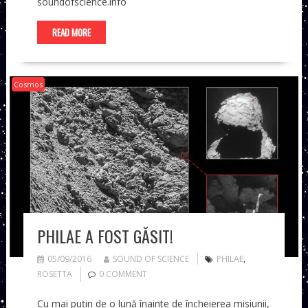
soundofscience.info
READ MORE
Cosmos
PHILAE A FOST GĂSIT!
05/09/2016
SOUND OF SCIENCE
PHILAE
,
ROSETTA
0 COMMENT
Cu mai puțin de o lună înainte de încheierea misiunii,