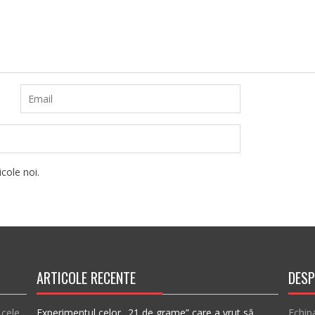
cole noi.
ARTICOLE RECENTE
DESP
 cele
Experimentul celor „21 de grame” care a vrut să
Echip