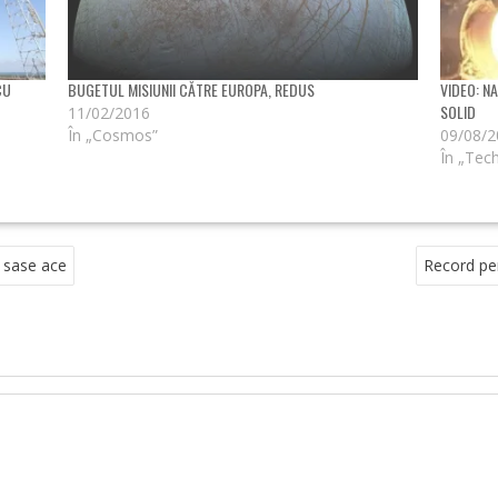
CU
BUGETUL MISIUNII CĂTRE EUROPA, REDUS
VIDEO: N
SOLID
11/02/2016
În „Cosmos”
09/08/
În „Tec
 sase ace
Record pen