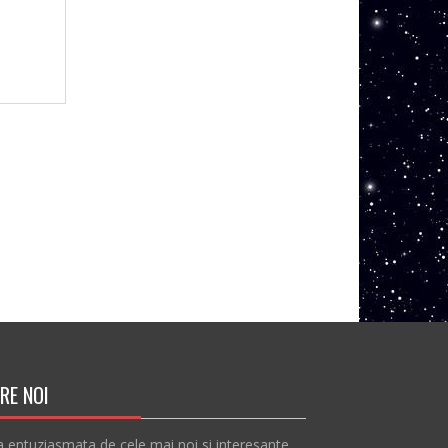
RE NOI
a entuziasmata de cele mai noi si interesante