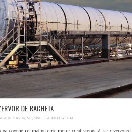
ZERVOR DE RACHETA
ASA
,
REZERVOR
,
SLS
,
SPACE LAUNCH SYSTEM
a conține cel mai puternic motor creat vreodată, iar rezervoare