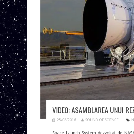
VIDEO: ASAMBLAREA UNUI RE
25/08/2016
SOUND OF SCIENCE
N
Space Launch System dezvoltat de NASA v