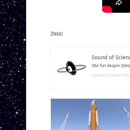
[
foto
]
Sound of Scien
Site fun despre Știin
soundofscience.info