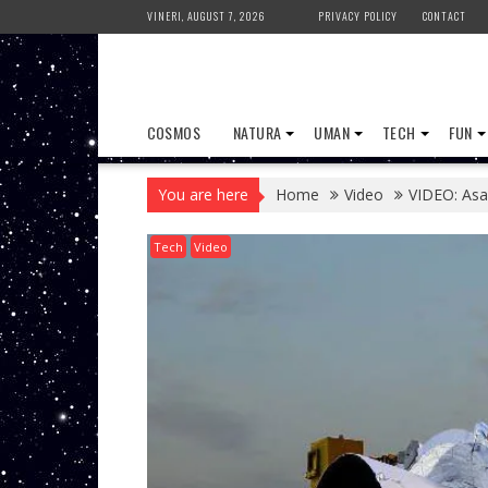
Skip
VINERI, AUGUST 7, 2026
PRIVACY POLICY
CONTACT
to
content
COSMOS
NATURA
UMAN
TECH
FUN
You are here
Home
Video
VIDEO: Asa
Tech
Video