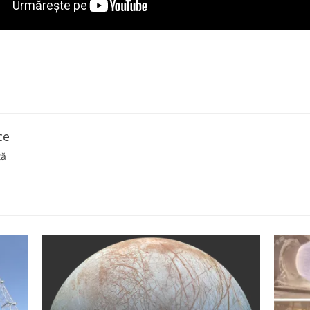
ce
ță