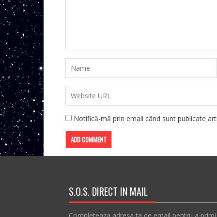
Notifică-mă prin email când sunt publicate arti
S.O.S. DIRECT IN MAIL
Completeaza adresa ta de email pentru a primi