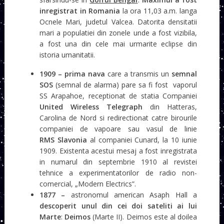
inregistrat in Romania
la ora 11,03 a.m. langa
Ocnele Mari, judetul Valcea. Datorita densitatii
mari a populatiei din zonele unde a fost vizibila,
a fost una din cele mai urmarite eclipse din
istoria umanitatii.
1909 –
prima nava
care a transmis un
semnal
SOS
(semnal de alarma) pare sa fi fost vaporul
SS Arapahoe, receptionat de statia Companiei
United Wireless Telegraph
din Hatteras,
Carolina de Nord si redirectionat catre birourile
companiei de vapoare sau vasul de linie
RMS Slavonia
al companiei Cunard, la 10 iunie
1909. Existenta acestui mesaj a fost inregistrata
in numarul din septembrie 1910 al revistei
tehnice a experimentatorilor de radio non-
comercial, „Modern Electrics”.
1877 –
astronomul american Asaph Hall a
descoperit
unul din cei doi sateliti ai lui
Marte
:
Deimos
(Marte II). Deimos este al doilea