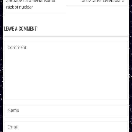
aproape ca a declansat un
activitatea cerebrala
ARTICOLE
razboi nuclear
LEAVE A COMMENT