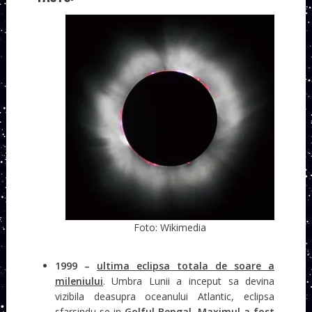
Foto: Wikimedia
1999 –
ultima eclipsa totala de soare a
mileniului
. Umbra Lunii a inceput sa devina
vizibila deasupra oceanului Atlantic, eclipsa
sfarsindu-se in
Golful Bengal
.
Maximul a fost