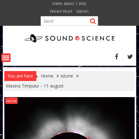
Skip
VINERI, AUGUST 7, 2026
to
PRIVACY POLICY
CONTACT
content
You are here
Home
Istorie
Masina Timpului – 11 august
Istorie