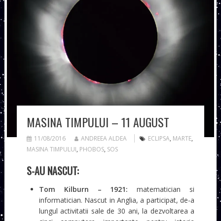
MASINA TIMPULUI – 11 AUGUST
11/08/2016
ANDREEA ALDEA
ECLIPSA
,
MARTE
,
MASINA TIMPULUI
,
PHOBOS
,
SOS
S-AU NASCUT:
Tom Kilburn – 1921:
matematician si
informatician. Nascut in Anglia, a participat, de-a
lungul activitatii sale de 30 ani, la dezvoltarea a