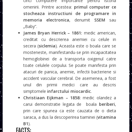
cinci computere importante pentru istoria
omenirii. Printre acestea:
primul computer ce
stocheaza instructiuni de programare in
memoria electronica
, denumit
SSEM
sau
„Baby”.
James Bryan Herrick – 1861:
medic american,
creditat cu descrierea anemiei cu celule in
secera (
siclemia
). Aceasta este o boala care se
mosteneste, manifestandu-se prin incapacitatea
hemoglobinei de a transporta oxigenul catre
toate celulele corpului. Se poate manifesta prin
atacuri de panica, anemie, infectii bacteriene si
accident vascular cerebral. De asemenea, a fost
unul din primii medici care au descris
simptomele
infarctului miocardic
.
Christiaan Eijkman – 1858:
medic olandez a
carui demonstratie legata de boala
beriberi
,
prin care spunea ca este cauzata de o dieta
saraca, a dus la descoperirea tiaminei (
vitamina
B1
).
FACTS: