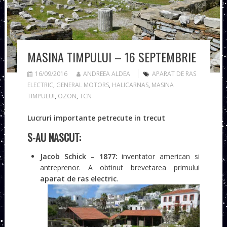
MASINA TIMPULUI – 16 SEPTEMBRIE
16/09/2016
ANDREEA ALDEA
APARAT DE RAS
ELECTRIC
,
GENERAL MOTORS
,
HALICARNAS
,
MASINA
TIMPULUI
,
OZON
,
TCN
Lucruri importante petrecute in trecut
S-AU NASCUT:
Jacob Schick
– 1877:
inventator american si
antreprenor. A obtinut brevetarea primului
aparat de ras electric
.