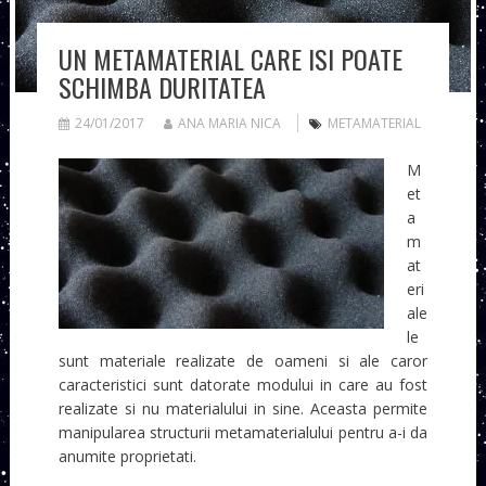
UN METAMATERIAL CARE ISI POATE
SCHIMBA DURITATEA
24/01/2017
ANA MARIA NICA
METAMATERIAL
M
et
a
m
at
eri
ale
le
sunt materiale realizate de oameni si ale caror
caracteristici sunt datorate modului in care au fost
realizate si nu materialului in sine. Aceasta permite
manipularea structurii metamaterialului pentru a-i da
anumite proprietati.