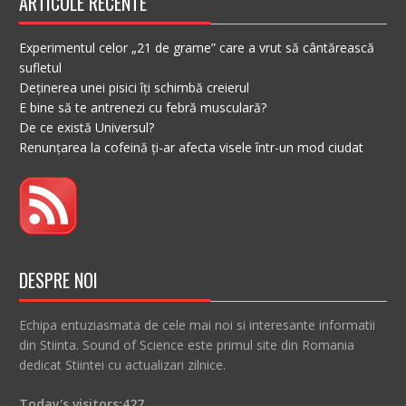
ARTICOLE RECENTE
Experimentul celor „21 de grame” care a vrut să cântărească
sufletul
Deținerea unei pisici îți schimbă creierul
E bine să te antrenezi cu febră musculară?
De ce există Universul?
Renunțarea la cofeină ți-ar afecta visele într-un mod ciudat
DESPRE NOI
Echipa entuziasmata de cele mai noi si interesante informatii
din Stiinta. Sound of Science este primul site din Romania
dedicat Stiintei cu actualizari zilnice.
Today's visitors:
427