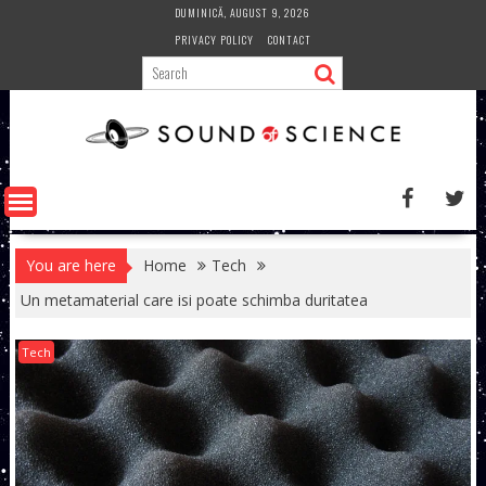
Skip
DUMINICĂ, AUGUST 9, 2026
to
PRIVACY POLICY
CONTACT
content
You are here
Home
Tech
Un metamaterial care isi poate schimba duritatea
Tech