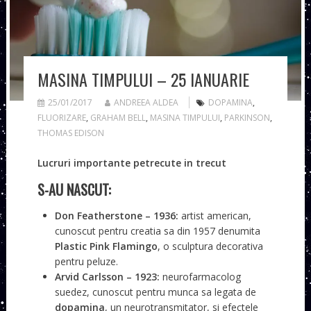
MASINA TIMPULUI – 25 IANUARIE
25/01/2017
ANDREEA ALDEA
DOPAMINA
,
FLUORIZARE
,
GRAHAM BELL
,
MASINA TIMPULUI
,
PARKINSON
,
THOMAS EDISON
Lucruri importante petrecute in trecut
S-AU NASCUT:
Don Featherstone
– 1936:
artist american,
cunoscut pentru creatia sa din 1957 denumita
Plastic Pink Flamingo
, o sculptura decorativa
pentru peluze.
Arvid Carlsson
– 1923:
neurofarmacolog
suedez, cunoscut pentru munca sa legata de
dopamina
, un neurotransmitator, si efectele