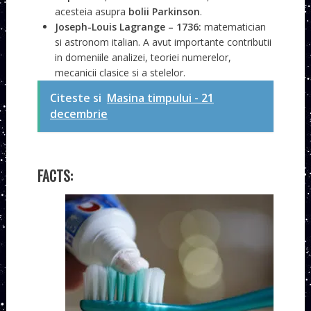
acesteia asupra
bolii Parkinson
.
Joseph-Louis Lagrange
– 1736:
matematician
si astronom italian. A avut importante contributii
in domeniile analizei, teoriei numerelor,
mecanicii clasice si a stelelor.
Citeste si
Masina timpului - 21
decembrie
FACTS: