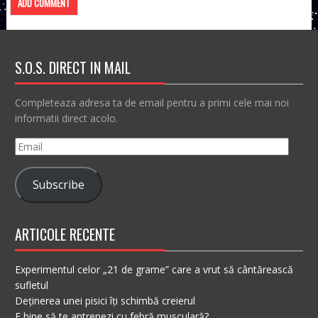
S.O.S. DIRECT IN MAIL
Completeaza adresa ta de email pentru a primi cele mai noi
informatii direct acolo.
Email
Subscribe
ARTICOLE RECENTE
Experimentul celor „21 de grame” care a vrut să cântărească
sufletul
Deținerea unei pisici îți schimbă creierul
E bine să te antrenezi cu febră musculară?