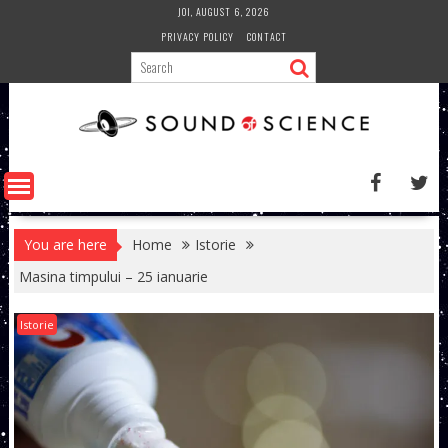
Skip
JOI, AUGUST 6, 2026
to
PRIVACY POLICY
CONTACT
content
You are here
Home
Istorie
Masina timpului – 25 ianuarie
Istorie