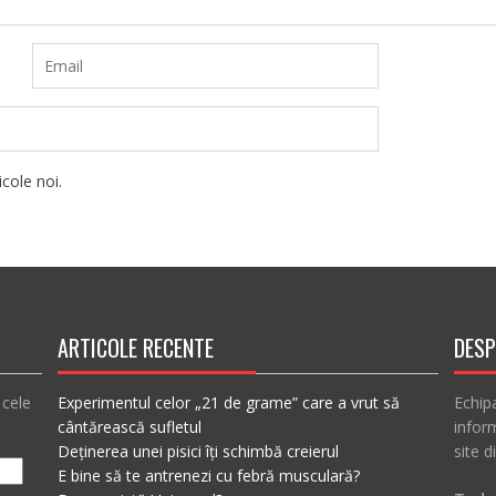
cole noi.
ARTICOLE RECENTE
DESP
 cele
Experimentul celor „21 de grame” care a vrut să
Echip
cântărească sufletul
inform
Deținerea unei pisici îți schimbă creierul
site d
E bine să te antrenezi cu febră musculară?