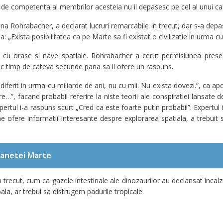
 de competenta al membrilor acesteia nu il depasesc pe cel al unui ca
a Rohrabacher, a declarat lucruri remarcabile in trecut, dar s-a depa
a: „Exista posibilitatea ca pe Marte sa fi existat o civilizatie in urma c
eni cu orase si nave spatiale. Rohrabacher a cerut permisiunea pres
iproc timp de cateva secunde pana sa ii ofere un raspuns.
iferit in urma cu miliarde de ani, nu cu mii. Nu exista dovezi.”, ca apo
e…”, facand probabil referire la niste teorii ale conspiratiei lansate
xpertul i-a raspuns scurt „Cred ca este foarte putin probabil”. Expertul
e ofere informatii interesante despre explorarea spatiala, a trebuit sa
lanetei Marte
trecut, cum ca gazele intestinale ale dinozaurilor au declansat incal
ala, ar trebui sa distrugem padurile tropicale.