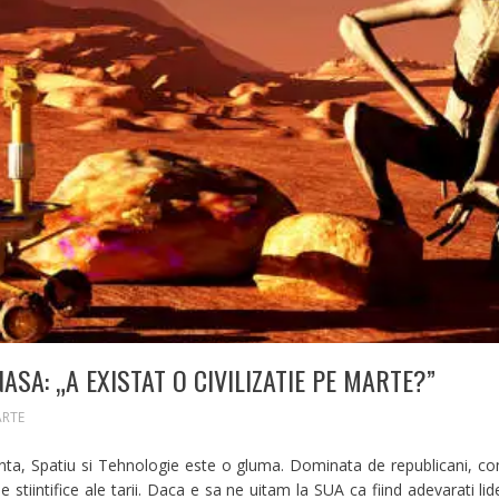
SA: „A EXISTAT O CIVILIZATIE PE MARTE?”
RTE
a, Spatiu si Tehnologie este o gluma. Dominata de republicani, comisi
le stiintifice ale tarii. Daca e sa ne uitam la SUA ca fiind adevarati li