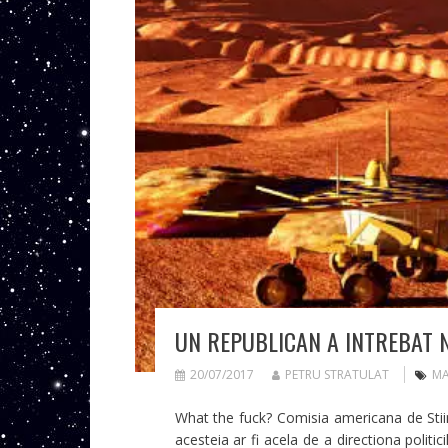
UN REPUBLICAN A INTREBAT NA
20/07/2017
PETRU STRATULAT
MA
What the fuck? Comisia americana de Stiint
acesteia ar fi acela de a directiona politici