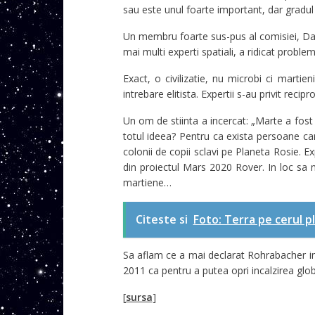
sau este unul foarte important, dar gradul
Un membru foarte sus-pus al comisiei, Dan
mai multi experti spatiali, a ridicat problem
Exact, o civilizatie, nu microbi ci marti
intrebare elitista. Expertii s-au privit rec
Un om de stiinta a incercat: „Marte a fost d
totul ideea? Pentru ca exista persoane car
colonii de copii sclavi pe Planeta Rosie. E
din proiectul Mars 2020 Rover. In loc sa n
martiene…
Citeste si
Foto: Terra pe cerul p
Sa aflam ce a mai declarat Rohrabacher in 
2011 ca pentru a putea opri incalzirea glob
[
sursa
]