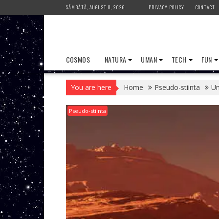
Skip
SÂMBĂTĂ, AUGUST 8, 2026
PRIVACY POLICY
CONTACT
to
content
COSMOS
NATURA
UMAN
TECH
FUN
You are here
Home
Pseudo-stiinta
Un
Pseudo-stiinta