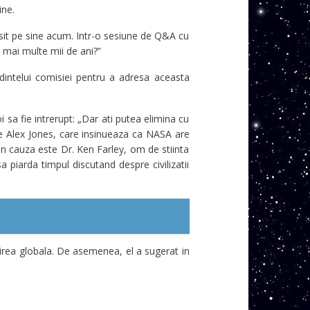
ine.
sit pe sine acum. Intr-o sesiune de Q&A cu
u mai multe mii de ani?”
edintelui comisiei pentru a adresa aceasta
i sa fie intrerupt: „Dar ati putea elimina cu
 de Alex Jones, care insinueaza ca NASA are
 in cauza este Dr. Ken Farley, om de stiinta
 piarda timpul discutand despre civilizatii
zirea globala. De asemenea, el a sugerat in