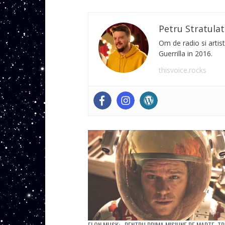
Petru Stratulat
Om de radio si artist
Guerrilla in 2016.
thisvoice.rocks
ELON MUSK: „PENTRU PRIMA MISIUNE PE MARTE, TR