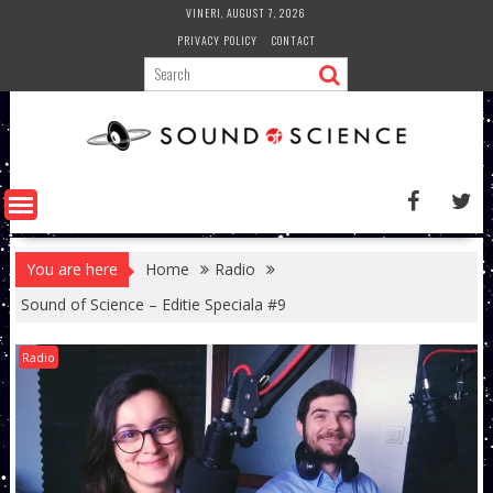
Skip
VINERI, AUGUST 7, 2026
to
PRIVACY POLICY
CONTACT
content
You are here
Home
Radio
Sound of Science – Editie Speciala #9
Radio