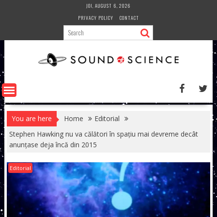
Skip
JOI, AUGUST 6, 2026
to
PRIVACY POLICY
CONTACT
content
You are here
Home
Editorial
Stephen Hawking nu va călători în spațiu mai devreme decât
anunțase deja încă din 2015
Editorial