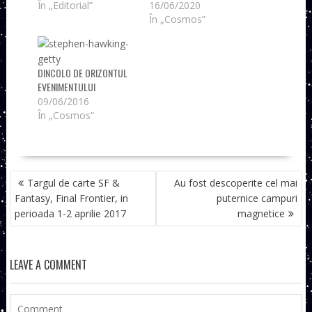
În „Editorial”
16/06/2020
În „Cosmos”
DINCOLO DE ORIZONTUL
EVENIMENTULUI
09/06/2016
În „Cosmos”
NAVIGARE
Targul de carte SF &
Au fost descoperite cel mai
ÎN
Fantasy, Final Frontier, in
puternice campuri
ARTICOLE
perioada 1-2 aprilie 2017
magnetice
LEAVE A COMMENT