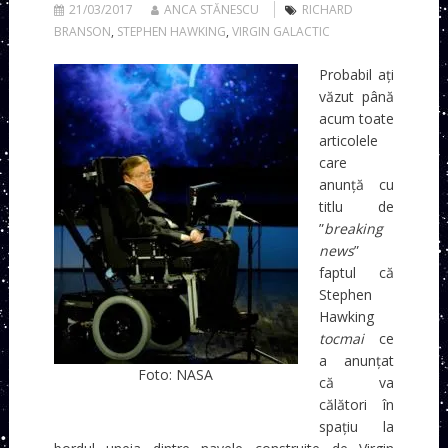
21/03/2017
ANCA STĂNESCU
RICHARD
BRANSON
,
STEPHEN HAWKING
,
VIRGIN GALACTIC
Probabil ați
văzut până
acum toate
articolele
care
anunță cu
titlu de
”
breaking
news
”
faptul că
Stephen
Hawking
tocmai
ce
a anunțat
Foto: NASA
că va
călători în
spațiu la