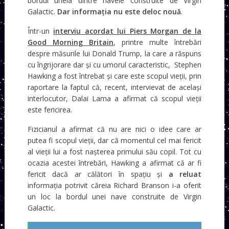
bordul uneia dintre navele construite de Virgin
Galactic.
Dar informația nu este deloc nouă
.
Într-un
interviu acordat lui Piers Morgan de la
Good Morning Britain
, printre multe întrebări
despre măsurile lui Donald Trump, la care a răspuns
cu îngrijorare dar și cu umorul caracteristic, Stephen
Hawking a fost întrebat și care este scopul vieții, prin
raportare la faptul că, recent, intervievat de același
interlocutor, Dalai Lama a afirmat că scopul vieții
este fericirea.
Fizicianul a afirmat că nu are nici o idee care ar
putea fi scopul vieții, dar că momentul cel mai fericit
al vieții lui a fost nașterea primului său copil. Tot cu
ocazia acestei întrebări, Hawking a afirmat că ar fi
fericit dacă ar călători în spațiu și
a reluat
informația potrivit căreia Richard Branson i-a oferit
un loc la bordul unei nave construite de Virgin
Galactic.