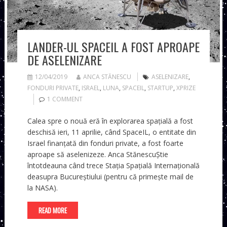
LANDER-UL SPACEIL A FOST APROAPE
DE ASELENIZARE
12/04/2019
ANCA STĂNESCU
ASELENIZARE
,
FONDURI PRIVATE
,
ISRAEL
,
LUNA
,
SPACEIL
,
STARTUP
,
XPRIZE
1 COMMENT
Calea spre o nouă eră în explorarea spațială a fost
deschisă ieri, 11 aprilie, când SpaceIL, o entitate din
Israel finanțată din fonduri private, a fost foarte
aproape să aselenizeze. Anca StănescuȘtie
întotdeauna când trece Stația Spațială Internațională
deasupra Bucureștiului (pentru că primește mail de
la NASA).
READ MORE