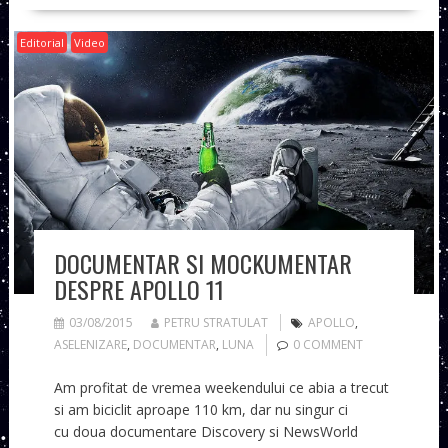
Editorial
Video
DOCUMENTAR SI MOCKUMENTAR
DESPRE APOLLO 11
03/08/2015
PETRU STRATULAT
APOLLO
,
ASELENIZARE
,
DOCUMENTAR
,
LUNA
0 COMMENT
Am profitat de vremea weekendului ce abia a trecut
si am biciclit aproape 110 km, dar nu singur ci
cu doua documentare Discovery si NewsWorld