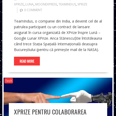
XPRIZE
,
LUNA
,
MOONEXPRESS
,
TEAMINDUS
,
XPRIZE
0 COMMENT
TeamIndus, o companie din India, a devenit cel de al
patrulea participant cu un contract de lansare
asigurat în cursa organizată de XPrize înspre Lună –
Google Lunar XPrize. Anca StănescuȘtie întotdeauna
când trece Stația Spațială Internațională deasupra
Bucureștiului (pentru că primește mail de la NASA).
READ MORE
Tech
XPRIZE PENTRU COLABORAREA