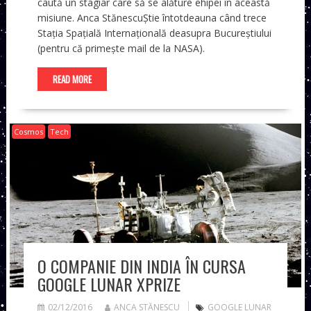
caută un stagiar care să se alăture ehipei în această
misiune. Anca StănescuȘtie întotdeauna când trece
Stația Spațială Internațională deasupra Bucureștiului
(pentru că primește mail de la NASA).
READ MORE
Cosmos
Tech
O COMPANIE DIN INDIA ÎN CURSA
GOOGLE LUNAR XPRIZE
02/12/2016
ANCA STĂNESCU
GOOGLE LUNAR