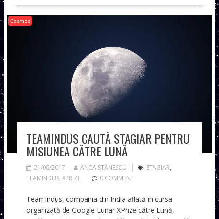
Cosmos
TEAMINDUS CAUTĂ STAGIAR PENTRU
MISIUNEA CĂTRE LUNĂ
21/06/2017
ANCA STĂNESCU
STAGIAR
,
TEAMINDUS
,
XPRIZE
0 COMMENT
TeamIndus, compania din India aflată în cursa
organizată de Google Lunar XPrize către Lună,