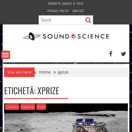
Skip
SÂMBĂTĂ, AUGUST 8, 2026
to
PRIVACY POLICY
CONTACT
content
You are here
Home
xprize
ETICHETĂ:
XPRIZE
Cosmos
Editorial
Tech