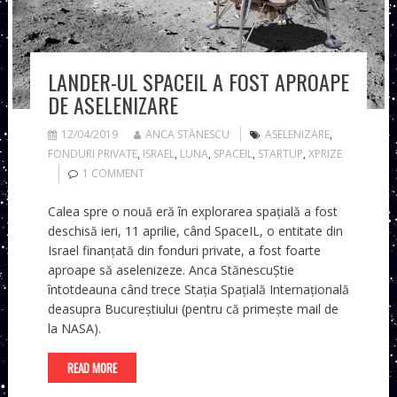
LANDER-UL SPACEIL A FOST APROAPE
DE ASELENIZARE
12/04/2019
ANCA STĂNESCU
ASELENIZARE
,
FONDURI PRIVATE
,
ISRAEL
,
LUNA
,
SPACEIL
,
STARTUP
,
XPRIZE
1 COMMENT
Calea spre o nouă eră în explorarea spațială a fost
deschisă ieri, 11 aprilie, când SpaceIL, o entitate din
Israel finanțată din fonduri private, a fost foarte
aproape să aselenizeze. Anca StănescuȘtie
întotdeauna când trece Stația Spațială Internațională
deasupra Bucureștiului (pentru că primește mail de
la NASA).
READ MORE