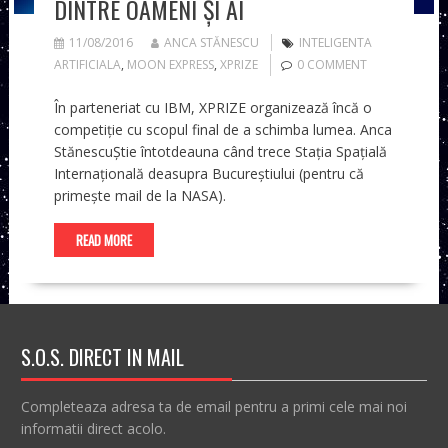
DINTRE OAMENI ȘI AI
11/08/2016
ANCA STĂNESCU
INTELIGENTA
ARTIFICIALA
,
MOON EXPRESS
,
XPRIZE
0 COMMENT
În parteneriat cu IBM, XPRIZE organizează încă o
competiție cu scopul final de a schimba lumea. Anca
StănescuȘtie întotdeauna când trece Stația Spațială
Internațională deasupra Bucureștiului (pentru că
primește mail de la NASA).
READ MORE
S.O.S. DIRECT IN MAIL
Completeaza adresa ta de email pentru a primi cele mai noi
informatii direct acolo.