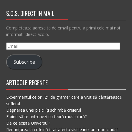
S.O.S. DIRECT IN MAIL
Completeaza adresa ta de email pentru a primi cele mai noi
informatii direct acolo.
Email
Subscribe
ARTICOLE RECENTE
Experimentul celor „21 de grame” care a vrut să cântărească
sufletul
Deținerea unei pisici îți schimbă creierul
E bine să te antrenezi cu febră musculară?
De ce există Universul?
Renunțarea la cofeină ți-ar afecta visele într-un mod ciudat