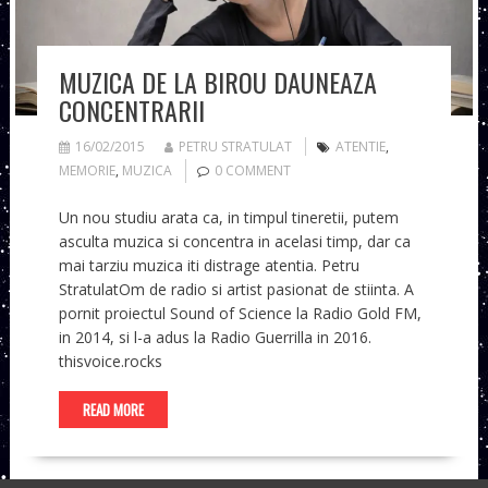
MUZICA DE LA BIROU DAUNEAZA
CONCENTRARII
16/02/2015
PETRU STRATULAT
ATENTIE
,
MEMORIE
,
MUZICA
0 COMMENT
Un nou studiu arata ca, in timpul tineretii, putem
asculta muzica si concentra in acelasi timp, dar ca
mai tarziu muzica iti distrage atentia. Petru
StratulatOm de radio si artist pasionat de stiinta. A
pornit proiectul Sound of Science la Radio Gold FM,
in 2014, si l-a adus la Radio Guerrilla in 2016.
thisvoice.rocks
READ MORE