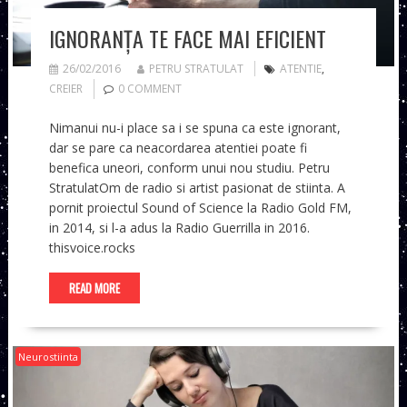
IGNORANȚA TE FACE MAI EFICIENT
26/02/2016
PETRU STRATULAT
ATENTIE
,
CREIER
0 COMMENT
Nimanui nu-i place sa i se spuna ca este ignorant,
dar se pare ca neacordarea atentiei poate fi
benefica uneori, conform unui nou studiu. Petru
StratulatOm de radio si artist pasionat de stiinta. A
pornit proiectul Sound of Science la Radio Gold FM,
in 2014, si l-a adus la Radio Guerrilla in 2016.
thisvoice.rocks
READ MORE
Neurostiinta