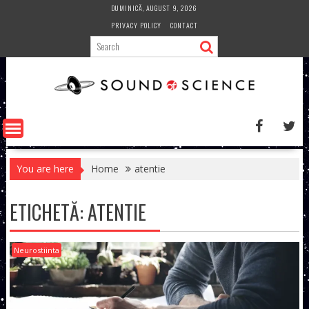
Skip
DUMINICĂ, AUGUST 9, 2026
to
PRIVACY POLICY
CONTACT
content
You are here
Home
atentie
ETICHETĂ:
ATENTIE
Neurostiinta