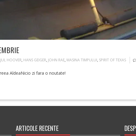
EMBRIE
JUL HOOVER
,
HANS GEIGER
,
JOHN RAE
,
MASINA TIMPULUI
,
SPIRIT OF TEXAS
reea AldeaNicio zi fara o noutate!
ARTICOLE RECENTE
DESP