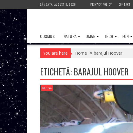
Skip
SÂMBĂTĂ, AUGUST 8, 2026
PRIVACY POLICY
CONTACT
to
content
COSMOS
NATURA
UMAN
TECH
FUN
You are here
Home
barajul Hoover
ETICHETĂ:
BARAJUL HOOVER
Istorie