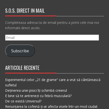
S.O.S. DIRECT IN MAIL
Completeaza adresa ta de email pentru a primi cele mai noi
informatii direct acolo.
Email
Subscribe
ARTICOLE RECENTE
Experimentul celor „21 de grame” care a vrut să cântărească
sufletul
Deținerea unei pisici îți schimbă creierul
E bine să te antrenezi cu febră musculară?
De ce există Universul?
Renunțarea la cofeină ți-ar afecta visele într-un mod ciudat