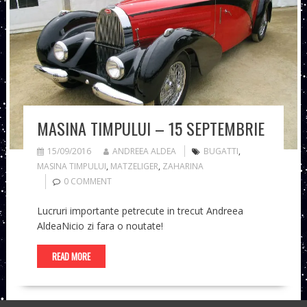
MASINA TIMPULUI – 15 SEPTEMBRIE
15/09/2016
ANDREEA ALDEA
BUGATTI
,
MASINA TIMPULUI
,
MATZELIGER
,
ZAHARINA
0 COMMENT
Lucruri importante petrecute in trecut Andreea
AldeaNicio zi fara o noutate!
READ MORE