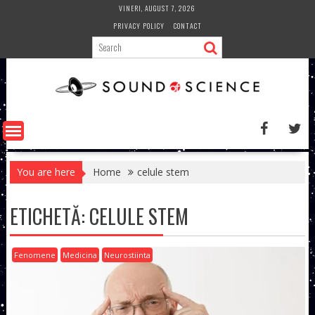
Skip
VINERI, AUGUST 7, 2026
to
PRIVACY POLICY
CONTACT
content
You are here
Home
celule stem
ETICHETĂ:
CELULE STEM
Fenomene
Medicina
Neurostiinta