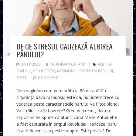
DE CE STRESUL CAUZEAZĂ ALBIREA
PĂRULUI?
24/11/2020
RADU-IOAN CATANĂ
ALBIREA
PĂRULUI
,
CELULE STEM
,
HORMONI
,
PIGMENȚI AI PĂRULUI
,
STRES
0 COMMENT
Ne imaginăm cum vom arăta la 80 de ani? Cu
siguranță dacă răspunsul este da, nu putem trece cu
vederea peste caracteristicile părului. Va fi tot blond?
Va străluci ca în tinerețe? Greu de crezut, dar nu
imposibil. Se spune că atunci când Marie Antoinette
a fost capturată în timpul Revoluției Franceze, părul
ei ar fi devenit alb peste noapte. Este posibil? De