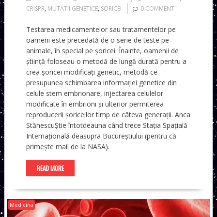
CRISPR
,
MUTATII GENETICE
,
SORICEI
0 COMMENT
Testarea medicamentelor sau tratamentelor pe
oameni este precedată de o serie de teste pe
animale, în special pe şoricei. Înainte, oamenii de
ştiinţă foloseau o metodă de lungă durată pentru a
crea şoricei modificaţi genetic, metodă ce
presupunea schimbarea informaţiei genetice din
celule stem embrionare, injectarea celulelor
modificate în embrioni şi ulterior permiterea
reproducerii şoriceilor timp de câteva generaţii. Anca
StănescuȘtie întotdeauna când trece Stația Spațială
Internațională deasupra Bucureștiului (pentru că
primește mail de la NASA).
READ MORE
Medicina