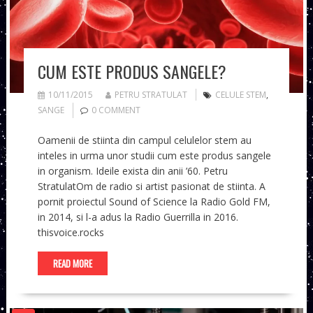
CUM ESTE PRODUS SANGELE?
10/11/2015
PETRU STRATULAT
CELULE STEM
,
SANGE
0 COMMENT
Oamenii de stiinta din campul celulelor stem au
inteles in urma unor studii cum este produs sangele
in organism. Ideile exista din anii ’60. Petru
StratulatOm de radio si artist pasionat de stiinta. A
pornit proiectul Sound of Science la Radio Gold FM,
in 2014, si l-a adus la Radio Guerrilla in 2016.
thisvoice.rocks
READ MORE