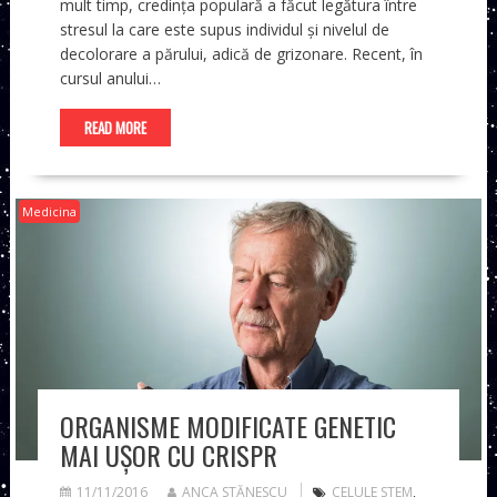
mult timp, credința populară a făcut legătura între
stresul la care este supus individul și nivelul de
decolorare a părului, adică de grizonare. Recent, în
cursul anului…
READ MORE
Medicina
ORGANISME MODIFICATE GENETIC
MAI UŞOR CU CRISPR
11/11/2016
ANCA STĂNESCU
CELULE STEM
,