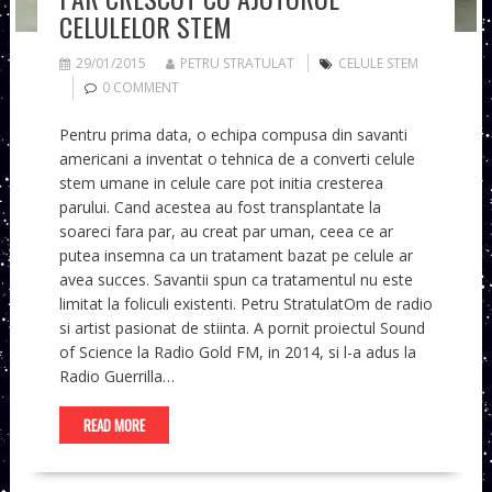
CELULELOR STEM
29/01/2015
PETRU STRATULAT
CELULE STEM
0 COMMENT
Pentru prima data, o echipa compusa din savanti
americani a inventat o tehnica de a converti celule
stem umane in celule care pot initia cresterea
parului. Cand acestea au fost transplantate la
soareci fara par, au creat par uman, ceea ce ar
putea insemna ca un tratament bazat pe celule ar
avea succes. Savantii spun ca tratamentul nu este
limitat la foliculi existenti. Petru StratulatOm de radio
si artist pasionat de stiinta. A pornit proiectul Sound
of Science la Radio Gold FM, in 2014, si l-a adus la
Radio Guerrilla…
READ MORE