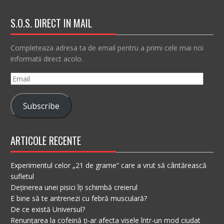
S.O.S. DIRECT IN MAIL
Completeaza adresa ta de email pentru a primi cele mai noi
informatii direct acolo.
Email
Subscribe
ARTICOLE RECENTE
Experimentul celor „21 de grame” care a vrut să cântărească
sufletul
Deținerea unei pisici îți schimbă creierul
E bine să te antrenezi cu febră musculară?
De ce există Universul?
Renunțarea la cofeină ți-ar afecta visele într-un mod ciudat