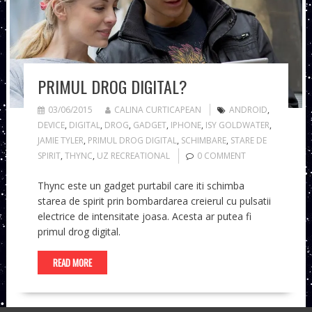
PRIMUL DROG DIGITAL?
03/06/2015
CALINA CURTICAPEAN
ANDROID
,
DEVICE
,
DIGITAL
,
DROG
,
GADGET
,
IPHONE
,
ISY GOLDWATER
,
JAMIE TYLER
,
PRIMUL DROG DIGITAL
,
SCHIMBARE
,
STARE DE
SPIRIT
,
THYNC
,
UZ RECREATIONAL
0 COMMENT
Thync este un gadget purtabil care iti schimba
starea de spirit prin bombardarea creierul cu pulsatii
electrice de intensitate joasa. Acesta ar putea fi
primul drog digital.
READ MORE