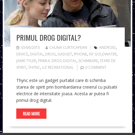
PRIMUL DROG DIGITAL?
03/06/2015
CALINA CURTICAPEAN
ANDROID
,
DEVICE
,
DIGITAL
,
DROG
,
GADGET
,
IPHONE
,
ISY GOLDWATER
,
JAMIE TYLER
,
PRIMUL DROG DIGITAL
,
SCHIMBARE
,
STARE DE
SPIRIT
,
THYNC
,
UZ RECREATIONAL
0 COMMENT
Thync este un gadget purtabil care iti schimba
starea de spirit prin bombardarea creierul cu pulsatii
electrice de intensitate joasa. Acesta ar putea fi
primul drog digital.
READ MORE