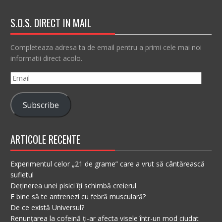
S.O.S. DIRECT IN MAIL
Completeaza adresa ta de email pentru a primi cele mai noi
informatii direct acolo.
Email
Subscribe
ARTICOLE RECENTE
Experimentul celor „21 de grame” care a vrut să cântărească
sufletul
Deținerea unei pisici îți schimbă creierul
E bine să te antrenezi cu febră musculară?
De ce există Universul?
Renunțarea la cofeină ți-ar afecta visele într-un mod ciudat