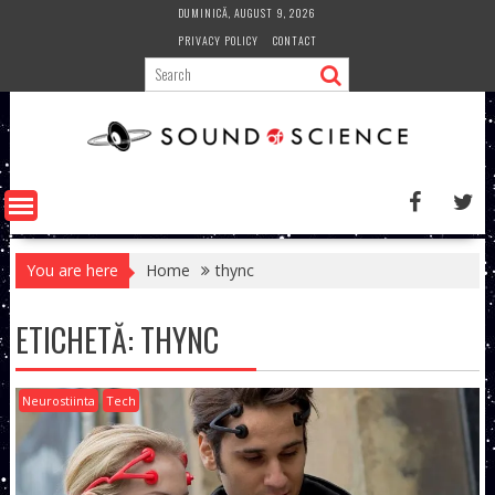
Skip
DUMINICĂ, AUGUST 9, 2026
to
PRIVACY POLICY
CONTACT
content
You are here
Home
thync
ETICHETĂ:
THYNC
Neurostiinta
Tech