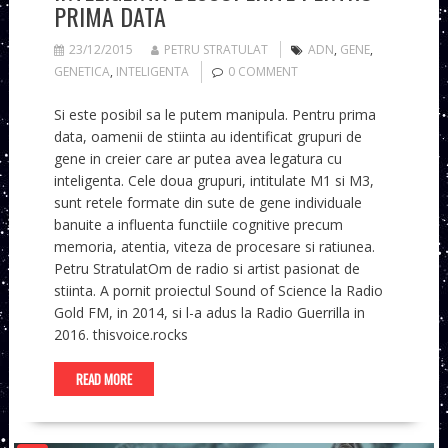
PRIMA DATA
23/12/2015
PETRU STRATULAT
ADN
,
GENE
,
GENETICA
,
INTELIGENTA
0 COMMENT
Si este posibil sa le putem manipula. Pentru prima
data, oamenii de stiinta au identificat grupuri de
gene in creier care ar putea avea legatura cu
inteligenta. Cele doua grupuri, intitulate M1 si M3,
sunt retele formate din sute de gene individuale
banuite a influenta functiile cognitive precum
memoria, atentia, viteza de procesare si ratiunea.
Petru StratulatOm de radio si artist pasionat de
stiinta. A pornit proiectul Sound of Science la Radio
Gold FM, in 2014, si l-a adus la Radio Guerrilla in
2016. thisvoice.rocks
READ MORE