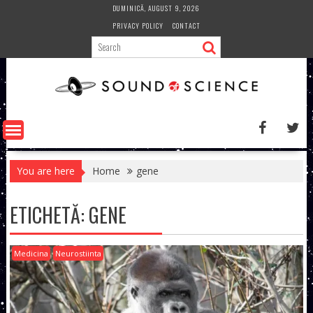
Skip
DUMINICĂ, AUGUST 9, 2026
to
PRIVACY POLICY
CONTACT
content
You are here
Home
gene
ETICHETĂ:
GENE
Medicina
Neurostiinta