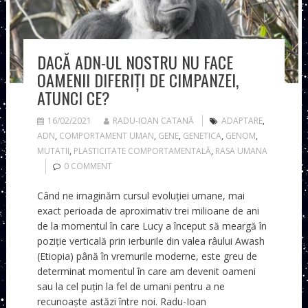
DACĂ ADN-UL NOSTRU NU FACE
OAMENII DIFERIȚI DE CIMPANZEI,
ATUNCI CE?
16/02/2021
RADU-IOAN CATANĂ
ADAPTARE
,
ADN
,
COMPORTAMENT UMAN
,
GENE
,
GENETICA
,
GENOM
,
MUTATII
,
PLASTICITATE COMPORTAMENTALĂ
,
RASA UMANA
0 COMMENT
Când ne imaginăm cursul evoluției umane, mai
exact perioada de aproximativ trei milioane de ani
de la momentul în care Lucy a început să meargă în
poziție verticală prin ierburile din valea râului Awash
(Etiopia) până în vremurile moderne, este greu de
determinat momentul în care am devenit oameni
sau la cel puțin la fel de umani pentru a ne
recunoaște astăzi între noi. Radu-Ioan