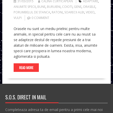
31/03/2015
CALINA CURTICAPEAN
ADAPTARE
,
ANUMITE SPECII
,
BUNE
,
BURUIENI
,
COIOTI
,
GENE
,
ORASELE
,
PORUMBELUL DE STANCA
,
RATONI
,
SOARECII ALBI
,
VIDEO
,
VULPI
0 COMMENT
Orasele nu sunt un mediu prielnic pentru multe
animale, in special pentru cele care nu au reusit sa
se adapteze destul de repede presiunii de a trai
alaturi de milioane de oameni. Exista, insa, anumite
specii care prospera in lumea noastra moderna,
aglomerata si poluata.
READ MORE
S.O.S. DIRECT IN MAIL
Completeaza adresa ta de email pentru a primi cele mai noi