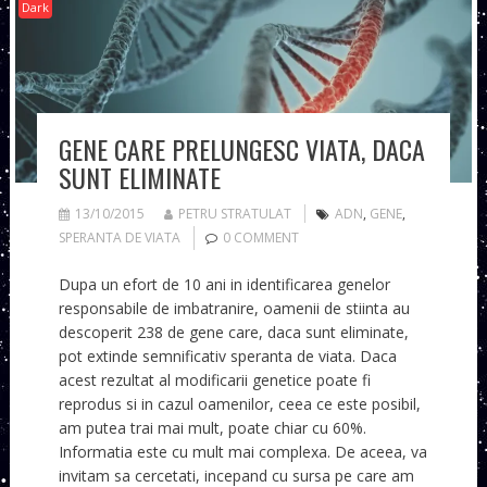
Dark
GENE CARE PRELUNGESC VIATA, DACA
SUNT ELIMINATE
13/10/2015
PETRU STRATULAT
ADN
,
GENE
,
SPERANTA DE VIATA
0 COMMENT
Dupa un efort de 10 ani in identificarea genelor
responsabile de imbatranire, oamenii de stiinta au
descoperit 238 de gene care, daca sunt eliminate,
pot extinde semnificativ speranta de viata. Daca
acest rezultat al modificarii genetice poate fi
reprodus si in cazul oamenilor, ceea ce este posibil,
am putea trai mai mult, poate chiar cu 60%.
Informatia este cu mult mai complexa. De aceea, va
invitam sa cercetati, incepand cu sursa pe care am