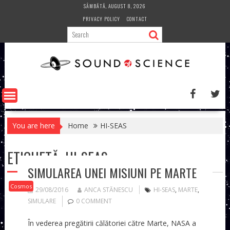
Skip
SÂMBĂTĂ, AUGUST 8, 2026
to
PRIVACY POLICY
CONTACT
content
You are here
Home
HI-SEAS
ETICHETĂ:
HI-SEAS
SIMULAREA UNEI MISIUNI PE MARTE
Cosmos
29/08/2016
ANCA STĂNESCU
HI-SEAS
,
MARTE
,
SIMULARE
0 COMMENT
În vederea pregătirii călătoriei către Marte, NASA a