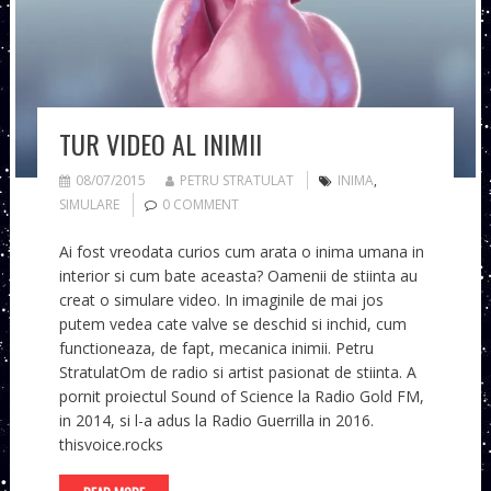
TUR VIDEO AL INIMII
08/07/2015
PETRU STRATULAT
INIMA
,
SIMULARE
0 COMMENT
Ai fost vreodata curios cum arata o inima umana in
interior si cum bate aceasta? Oamenii de stiinta au
creat o simulare video. In imaginile de mai jos
putem vedea cate valve se deschid si inchid, cum
functioneaza, de fapt, mecanica inimii. Petru
StratulatOm de radio si artist pasionat de stiinta. A
pornit proiectul Sound of Science la Radio Gold FM,
in 2014, si l-a adus la Radio Guerrilla in 2016.
thisvoice.rocks