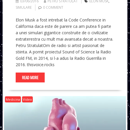
03/06/2016
PETRU STRATULAT
ELON MUSK
,
SIMULARE
0 COMMENT
Elon Musk a fost intrebat la Code Conference in
California daca este de parere ca am putea fi parte
a unei simulari gigantice construite de o civilizatie
extraterestra cu mult mai avansata decat a noastra.
Petru StratulatOm de radio si artist pasionat de
stiinta. A pornit proiectul Sound of Science la Radio
Gold FM, in 2014, si l-a adus la Radio Guerrilla in
2016. thisvoice.rocks
READ MORE
Medicina
Video