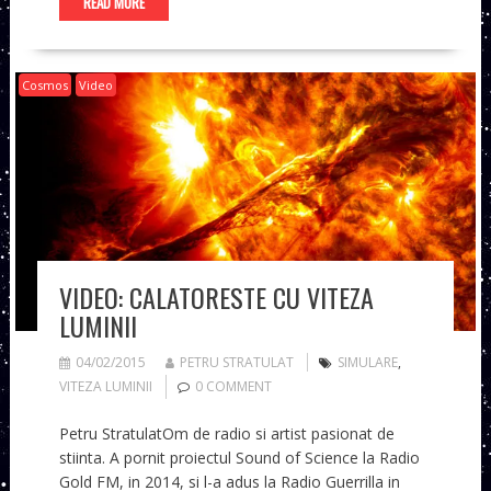
READ MORE
Cosmos
Video
VIDEO: CALATORESTE CU VITEZA
LUMINII
04/02/2015
PETRU STRATULAT
SIMULARE
,
VITEZA LUMINII
0 COMMENT
Petru StratulatOm de radio si artist pasionat de
stiinta. A pornit proiectul Sound of Science la Radio
Gold FM, in 2014, si l-a adus la Radio Guerrilla in