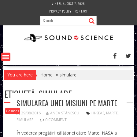
Skip
VINERI, AUGUST 7, 2026
to
PRIVACY POLICY
CONTACT
content
You are here
Home
simulare
ETICHETĂ:
SIMULARE
SIMULAREA UNEI MISIUNI PE MARTE
Cosmos
29/08/2016
ANCA STĂNESCU
HI-SEAS
,
MARTE
,
SIMULARE
0 COMMENT
În vederea pregătirii călătoriei către Marte, NASA a