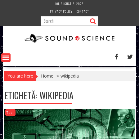
Skip
JOI, AUGUST 6, 2026
to
PRIVACY POLICY
CONTACT
content
You are here
Home
wikipedia
ETICHETĂ:
WIKIPEDIA
Tech