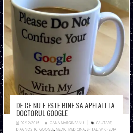
DE CE NU E ESTE BINE SA APELATI LA
DOCTORUL GOOGLE
02/12/2015
IOANA MARGINEANU
CAUTARE
,
DIAGNOSTIC
,
GOOGLE
,
MEDIC
,
MEDICINA
,
SPITAL
,
WIKIPEDIA