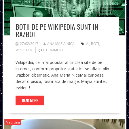
BOTII DE PE WIKIPEDIA SUNT IN
RAZBOI
27/02/2017
ANA MARIA NICA
AI
,
BOTI
,
WIKIPEDIA
0 COMMENT
Wikipedia, cel mai popular al cincilea site de pe
internet, conform propriilor statistici, se afla in plin
„razboi” cibernetic. Ana Maria NicaMai curioasa
decat o pisica, fascinata de magie. Magia stiintei,
evident!
READ MORE
Medicina