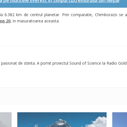
ta pe muntele Everest in timpul cutremurului din Nepal
a la 6.382 km de centrul planetar. Prin comparatie, Chimborazo se 
op 20
, in masuratoarea aceasta.
 pasionat de stiinta. A pornit proiectul Sound of Science la Radio Gold