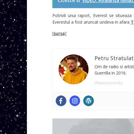
Citeste si
VIDEO: Avalansa filma
Potrivit unui raport, Everest se situeaz
Everestul a fost aruncat undeva in afara
T
[
sursa
]
Petru Stratulat
Om de radio si artist
Guerrilla in 2016.
thisvoice.rocks