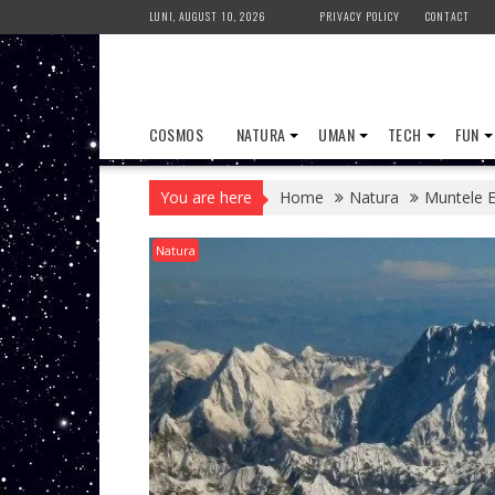
Skip
LUNI, AUGUST 10, 2026
PRIVACY POLICY
CONTACT
to
content
COSMOS
NATURA
UMAN
TECH
FUN
You are here
Home
Natura
Muntele E
Natura