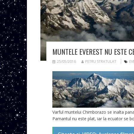
MUNTELE EVEREST NU ESTE CE
25/05/2016
PETRU STRATULAT
EV
Varful muntelui Chimborazo se inalta pana
Pamantul nu este plat, iar la ecuator se b