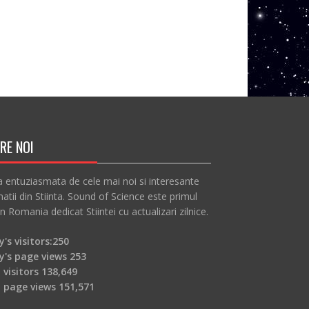
RE NOI
a entuziasmata de cele mai noi si interesante
atii din Stiinta. Sound of Science este primul
in Romania dedicat Stiintei cu actualizari zilnice.
's visitors:
250
y's page views
253
 visitors
138,649
l page views
151,571