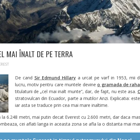
L MAI ÎNALT DE PE TERRA
EREST
De cand
Sir Edmund Hillary
a urcat pe varf in 1953, mii d
lucru, motiv pentru care muntele devine
o gramada de raha
titulaturii de „cel mai inalt munte”, dar, de fapt, nu este asa.
C
stratovulcan din Ecuador, parte a mutilor Anzi. Explicatia: este
iar asta se traduce prin cea mai mare inaltime.
 la 6.248 metri, mai putin decat Everest cu 2.600 metri, dar daca m
ombeaza, cei aflati langa in aceasta zona se afla la o distanta mai mar