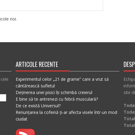
cole noi.
ARTICOLE RECENTE
DESP
 cele
Experimentul celor „21 de grame” care a vrut să
Echip
cântărească sufletul
inform
Deținerea unei pisici îți schimbă creierul
site d
E bine să te antrenezi cu febră musculară?
Today
De ce există Universul?
Toda
Renunțarea la cofeină ți-ar afecta visele într-un mod
Total
ciudat
Tota