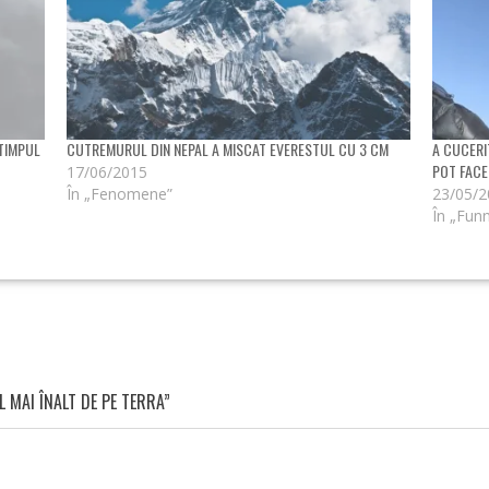
 TIMPUL
CUTREMURUL DIN NEPAL A MISCAT EVERESTUL CU 3 CM
A CUCERI
POT FACE
17/06/2015
În „Fenomene”
23/05/
În „Fun
 MAI ÎNALT DE PE TERRA”