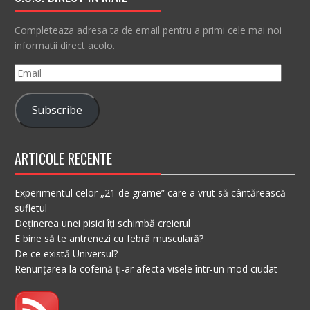
Completeaza adresa ta de email pentru a primi cele mai noi
informatii direct acolo.
Email
Subscribe
ARTICOLE RECENTE
Experimentul celor „21 de grame” care a vrut să cântărească
sufletul
Deținerea unei pisici îți schimbă creierul
E bine să te antrenezi cu febră musculară?
De ce există Universul?
Renunțarea la cofeină ți-ar afecta visele într-un mod ciudat