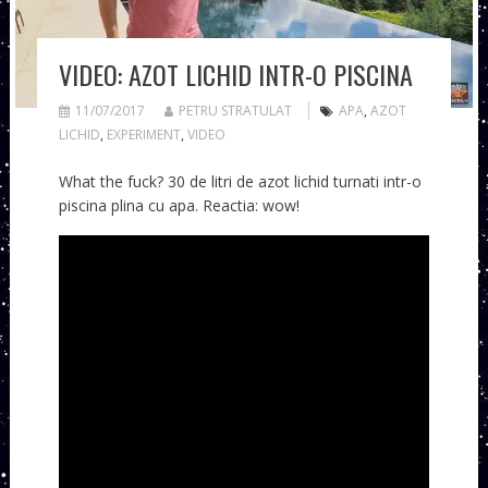
VIDEO: AZOT LICHID INTR-O PISCINA
11/07/2017
PETRU STRATULAT
APA
,
AZOT
LICHID
,
EXPERIMENT
,
VIDEO
What the fuck? 30 de litri de azot lichid turnati intr-o
piscina plina cu apa. Reactia: wow!