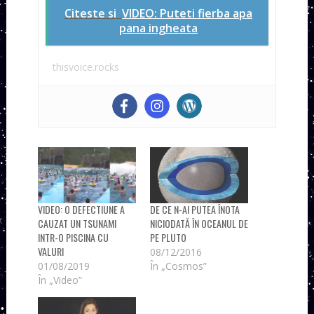
Citeste si
VIDEO: Puteti fierba apa
pana ingheata
thisvoice.rocks
VIDEO: O DEFECTIUNE A
DE CE N-AI PUTEA ÎNOTA
CAUZAT UN TSUNAMI
NICIODATĂ ÎN OCEANUL DE
INTR-O PISCINA CU
PE PLUTO
VALURI
08/12/2016
01/08/2019
În „Cosmos”
În „Video”