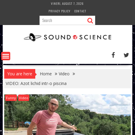
Skip
VINERI, AUGUST 7, 2026
to
PRIVACY POLICY
CONTACT
content
You are here
Home
Video
VIDEO: Azot lichid intr-o piscina
Funny
Video