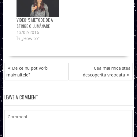
VIDEO: 5 METODE DE A
STINGE O LUMÂNARE
13/02/2016
În „How to”
NAVIGARE
De ce nu pot vorbi
Cea mai mica stea
ÎN
maimultele?
descoperita vreodata
ARTICOLE
LEAVE A COMMENT