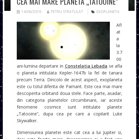
CEA MAI MARE PLANETA „TATOOINE”
14/06/2016
PETRU STRATULAT
EXOPLANETA
Afl
at
a
la
3.7
00
ani-lumina departare in
Constelatia Lebada
se afla
o planeta intitulata Kepler-1647b la fel de tanara
precum Terra. Dincolo de acest aspect, exoplaneta
este cu totul diferita de Pamant. Este cea mai mare
descoperita orbitand doua stele. Face parte, asadar,
din categoria planetelor circumbinare, iar aceste
fenomene cosmice sunt intitulate planete
„Tatooine”, dupa cea pe care a copilarit Luke
Skywalker.
Dimensiunea planetei este cat cea a lui Jupiter si,