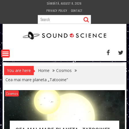
Skip
SÂMBĂTĂ, AUGUST 8, 2026
to
PRIVACY POLICY
CONTACT
content
You are here
Home
Cosmos
Cea mai mare planeta „Tatooine”
Cosmos