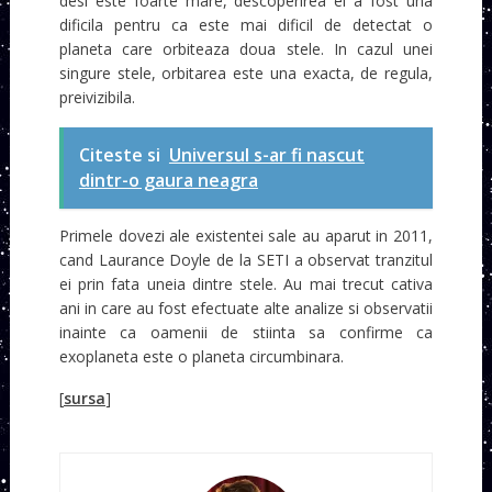
desi este foarte mare, descoperirea ei a fost una
dificila pentru ca este mai dificil de detectat o
planeta care orbiteaza doua stele. In cazul unei
singure stele, orbitarea este una exacta, de regula,
preivizibila.
Citeste si
Universul s-ar fi nascut
dintr-o gaura neagra
Primele dovezi ale existentei sale au aparut in 2011,
cand Laurance Doyle de la SETI a observat tranzitul
ei prin fata uneia dintre stele. Au mai trecut cativa
ani in care au fost efectuate alte analize si observatii
inainte ca oamenii de stiinta sa confirme ca
exoplaneta este o planeta circumbinara.
[
sursa
]