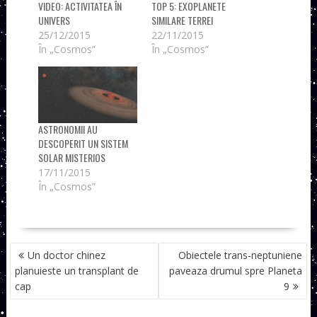
VIDEO: ACTIVITATEA ÎN
TOP 5: EXOPLANETE
UNIVERS
SIMILARE TERREI
25/12/2015
22/11/2015
În „Cosmos”
În „Cosmos”
ASTRONOMII AU
DESCOPERIT UN SISTEM
SOLAR MISTERIOS
17/11/2015
În „Cosmos”
NAVIGARE
Un doctor chinez
Obiectele trans-neptuniene
ÎN
planuieste un transplant de
paveaza drumul spre Planeta
ARTICOLE
cap
9