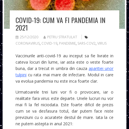
COVID-19: CUM VA FI PANDEMIA IN
2021
25/12/2020
PETRU STRATULAT
CORONAVIRUS
,
COVID-19
,
PANDEMIE
,
SARS-COV2
,
VIRUS
Vaccinurile anti-covid-19 au inceput sa fie livrate in
cateva locuri din lume, iar asta este o veste foarte
buna, dar a trecut in umbra din cauza
aparitiei unor
tulpini
cu rata mai mare de infectare. Modul in care
va evolua pandemia nu este inca foarte clar.
Urmatoarele trei luni vor fi o provocare, iar o
realitate fara virus este departe. Unele lucruri nu vor
mai fi la fel niciodata. Este foarte dificil de prezis
cum se va desfasura totul, dar putem face niste
previziuni cu o acuratete destul de mare. Iata la ce
ne putem astepta in anul 2021: