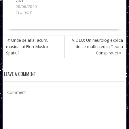
2021
08/06/2020
În „Tech”
NAVIGARE
Unde se afla, acum,
VIDEO: Un neurolog explica
ÎN
masina lui Elon Musk in
de ce multi cred in Teoria
ARTICOLE
Spatiu?
Conspiratiei
LEAVE A COMMENT