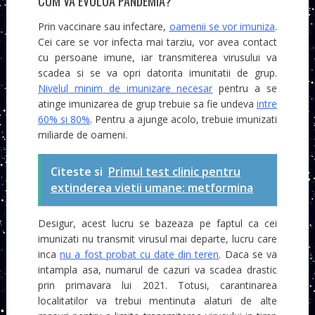
CUM VA EVOLUA PANDEMIA?
Prin vaccinare sau infectare,
oamenii se vor imuniza
.
Cei care se vor infecta mai tarziu, vor avea contact
cu persoane imune, iar transmiterea virusului va
scadea si se va opri datorita imunitatii de grup.
Nivelul minim de imunizare necesar
pentru a se
atinge imunizarea de grup trebuie sa fie undeva
intre
60% si 80%
. Pentru a ajunge acolo, trebuie imunizati
miliarde de oameni.
Citeste si
Primul test clinic pentru
extinderea vietii umane: metformina
Desigur, acest lucru se bazeaza pe faptul ca cei
imunizati nu transmit virusul mai departe, lucru care
inca
nu a fost probat cu date din teren
. Daca se va
intampla asa, numarul de cazuri va scadea drastic
prin primavara lui 2021. Totusi, carantinarea
localitatilor va trebui mentinuta alaturi de alte