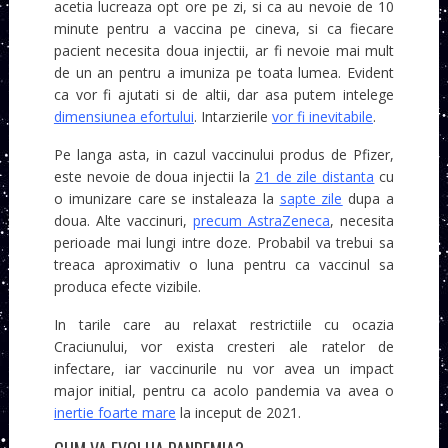
acetia lucreaza opt ore pe zi, si ca au nevoie de 10
minute pentru a vaccina pe cineva, si ca fiecare
pacient necesita doua injectii, ar fi nevoie mai mult
de un an pentru a imuniza pe toata lumea. Evident
ca vor fi ajutati si de altii, dar asa putem intelege
dimensiunea efortului
. Intarzierile
vor fi inevitabile
.
Pe langa asta, in cazul vaccinului produs de Pfizer,
este nevoie de doua injectii la
21 de zile distanta
cu
o imunizare care se instaleaza la
sapte zile
dupa a
doua. Alte vaccinuri,
precum AstraZeneca
, necesita
perioade mai lungi intre doze. Probabil va trebui sa
treaca aproximativ o luna pentru ca vaccinul sa
produca efecte vizibile.
In tarile care au relaxat restrictiile cu ocazia
Craciunului, vor exista cresteri ale ratelor de
infectare, iar vaccinurile nu vor avea un impact
major initial, pentru ca acolo pandemia va avea o
inertie foarte mare
la inceput de 2021.