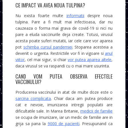
CE IMPACT VA AVEA NOUA TULPINA?
Nu exista foarte multe
informatii
despre noua
tulpina. Pare a fi mult mai infectioasa, dar nu
cauzeaza o forma mai grava de covid-19 si nici nu
pare a eluda vaccinurile deja create. Totusi, virusul
acesta poate suferi mutatii, iar cele care vor aparea
pot
schimba cursul pandemiei
. Stoparea acesteia a
devenit o urgenta. Restrictiile vor fi in vigoare si
anul
viitor
, cel mai sigur, si chiar
vor putea aparea altele
,
daca virusul se va raspandi cu o mai mare usurinta.
CAND VOM PUTEA OBSERVA EFECTELE
VACCINULUI?
Producerea vaccinului in atat de multe doze este o
sarcina complicata
. Chiar daca am putea produce
cat e nevoie, imunizarea intregii populatii are
dificultatile sale. In Marea Britanie,
medicii de familie
se ocupa de imunizare, iar un medic de familie are in
grija sa pana la
9000 de pacienti
. Presupunand ca