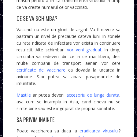
masuri pentru a limita transmiterea virusului in timp
ce va creste numarul celor vaccinati.
CE SE VA SCHIMBA?
Vaccinul nu este un glont de argint. Va fi nevoie sa
pastram un nivel de precautie cateva luni. In zonele
cu rata ridicata de infectare vor exista in continuare
restrictii. Alte schimbari
vor veni gradual
. In timp,
circulatia va redeveni din ce in ce mai libera, desi
multe companii de transport aerian vor cere
certificate de vaccinare
ca dovada la urcarea in
avioane. S-ar putea sa apara pasapoartele de
imunitate.
Mastile
ar putea deveni
accesoriu de lunga durata
,
asa cum se intampla in Asia, cand cineva nu se
simte bine sau este ingrijorat de propria sanatate.
SA PRIVIM INAINTE
Poate vaccinarea sa duca la
eradicarea virusului
?