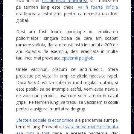
Inca nu stim
cat dureaza imunitatea
, iar imunizarea
pe termen lung este cheia.
Va fi foarte dificila
eradicarea acestui virus pentru ca necesita un efort
global.
Desi am fost foarte apropape de eradicarea
poliomielitei, singura boala de care am scapat
ramane variola, dar am reusit asta in cursul a 200 de
ani. Rujeola, de exemplu, desi eradicata in multe
tari, inca mai provoaca
epidemii pe glob
.
Unele vaccinuri, precum cel anti-rujeolic, ofera
protectie pe viata, in timp ce altele necesita rapel.
Daca Sars-Cov2 va suferi in mod regulat mutatii, si
este posibil sa se intample astfel, vom avea nevoie
de vaccinuri peroidic, asa cum se intampla in cazul
gripei. Pe termen lung, va trebui sa vaccinam si copiii
pentru a asigura imunitatea de grup.
Efectele sociale si economice
ale pandemiei sunt pe
termen lung. Probabil ca
viata nu va mai fi niciodata
asa cum a fost
pana la aceasta pandemie, dar