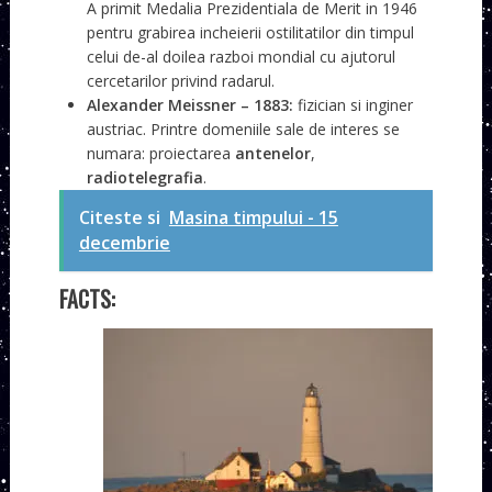
A primit Medalia Prezidentiala de Merit in 1946
pentru grabirea incheierii ostilitatilor din timpul
celui de-al doilea razboi mondial cu ajutorul
cercetarilor privind radarul.
Alexander Meissner
– 1883:
fizician si inginer
austriac. Printre domeniile sale de interes se
numara: proiectarea
antenelor
,
radiotelegrafia
.
Citeste si
Masina timpului - 15
decembrie
FACTS: