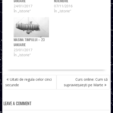
IANUARIE
NOIEMBRIE
24/01/2017
07/11/2016
În „Istorie”
În „Istorie”
MASINA TIMPULUI – 23
IANUARIE
23/01/2017
În „Istorie”
NAVIGARE
Uitati de regula celor cinci
Curs online: Cum să
ÎN
secunde
supraviețuiești pe Marte
ARTICOLE
LEAVE A COMMENT