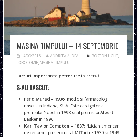
MASINA TIMPULUI – 14 SEPTEMBRIE
14/09/2016
ANDREEA ALDEA
BOSTON LIGHT
,
LOBOTOMIE
,
MASINA TIMPULUI
Lucruri importante petrecute in trecut
S-AU NASCUT:
Ferid Murad
– 1936:
medic si farmacolog
nascut in Indiana, SUA. Este castigator al
premiului Nobel in 1998 si al premiului
Albert
Lasker
in 1996.
Karl Taylor Compton
– 1887:
fizician american
de renume, presedinte al
MIT
intre 1930 si 1948.