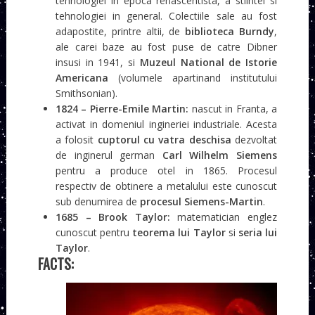
tehnologiei in epoca renascentista, a stiintei si
tehnologiei in general. Colectiile sale au fost
adapostite, printre altii, de
biblioteca Burndy
,
ale carei baze au fost puse de catre Dibner
insusi in 1941, si
Muzeul National de Istorie
Americana
(volumele apartinand institutului
Smithsonian).
1824 – Pierre-Emile Martin:
nascut in Franta, a
activat in domeniul ingineriei industriale. Acesta
a folosit
cuptorul cu vatra deschisa
dezvoltat
de inginerul german
Carl Wilhelm Siemens
pentru a produce otel in 1865. Procesul
respectiv de obtinere a metalului este cunoscut
sub denumirea de
procesul Siemens-Martin
.
1685 – Brook Taylor:
matematician englez
cunoscut pentru
teorema lui Taylor
si
seria lui
Taylor
.
FACTS: