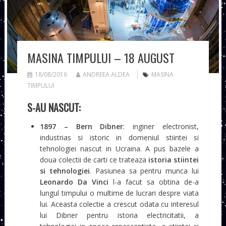
MASINA TIMPULUI – 18 AUGUST
18/08/2016
ANDREEA ALDEA
MASINA
TIMPULUI
S-AU NASCUT:
1897 – Bern Dibner
: inginer electronist,
industrias si istoric in domeniul stiintei si
tehnologiei nascut in Ucraina. A pus bazele a
doua colectii de carti ce trateaza
istoria stiintei
si tehnologiei
. Pasiunea sa pentru munca lui
Leonardo Da Vinci
l-a facut sa obtina de-a
lungul timpului o multime de lucrari despre viata
lui. Aceasta colectie a crescut odata cu interesul
lui Dibner pentru istoria electricitatii, a