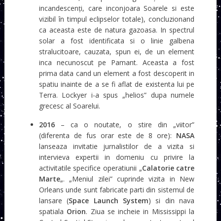
incandescenți, care inconjoara Soarele si este
vizibil în timpul eclipselor totale), concluzionand
ca aceasta este de natura gazoasa. In spectrul
solar a fost identificata si o linie galbena
stralucitoare, cauzata, spun ei, de un element
inca necunoscut pe Pamant. Aceasta a fost
prima data cand un element a fost descoperit in
spatiu inainte de a se fi aflat de existenta lui pe
Terra. Lockyer i-a spus „helios” dupa numele
grecesc al Soarelui.
2016
– ca o noutate, o stire din „viitor”
(diferenta de fus orar este de 8 ore):
NASA
lanseaza invitatie jurnalistilor de a vizita si
intervieva expertii in domeniu cu privire la
activitatile specifice operatiunii „
Calatorie catre
Marte
„. „Meniul zilei” cuprinde vizita in New
Orleans unde sunt fabricate parti din sistemul de
lansare (
Space Launch System
) si din nava
spatiala
Orion
. Ziua se incheie in Mississippi la