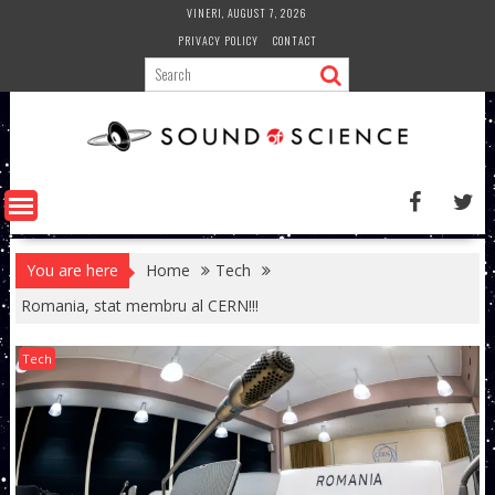
Skip
VINERI, AUGUST 7, 2026
to
PRIVACY POLICY
CONTACT
content
You are here
Home
Tech
Romania, stat membru al CERN!!!
Tech