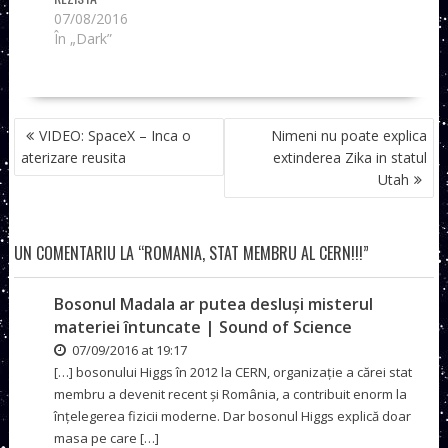
07/08/2016
În „Dark”
NAVIGARE
VIDEO: SpaceX – Inca o
Nimeni nu poate explica
ÎN
aterizare reusita
extinderea Zika in statul
ARTICOLE
Utah
UN COMENTARIU LA “ROMANIA, STAT MEMBRU AL CERN!!!”
Bosonul Madala ar putea desluși misterul
materiei întuncate | Sound of Science
07/09/2016 at 19:17
[…] bosonului Higgs în 2012 la CERN, organizație a cărei stat
membru a devenit recent și România, a contribuit enorm la
înțelegerea fizicii moderne. Dar bosonul Higgs explică doar
masa pe care […]