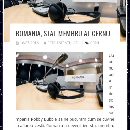
ROMANIA, STAT MEMBRU AL CERN!!!
18/07/2016
PETRU STRATULAT
CERN
Uu
uu
hu
uu!
A
m
de
sc
his
sa
mpania Robby Bubble sa ne bucuram cum se cuvine
la aflarea vestii. Romania a devenit ieri stat membru