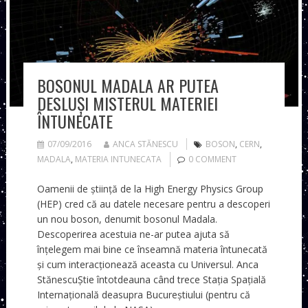
BOSONUL MADALA AR PUTEA
DESLUȘI MISTERUL MATERIEI
ÎNTUNECATE
07/09/2016
ANCA STĂNESCU
BOSON
,
CERN
,
MADALA
,
MATERIA INTUNECATA
0 COMMENT
Oamenii de știință de la High Energy Physics Group
(HEP) cred că au datele necesare pentru a descoperi
un nou boson, denumit bosonul Madala.
Descoperirea acestuia ne-ar putea ajuta să
înțelegem mai bine ce înseamnă materia întunecată
și cum interacționează aceasta cu Universul. Anca
StănescuȘtie întotdeauna când trece Stația Spațială
Internațională deasupra Bucureștiului (pentru că