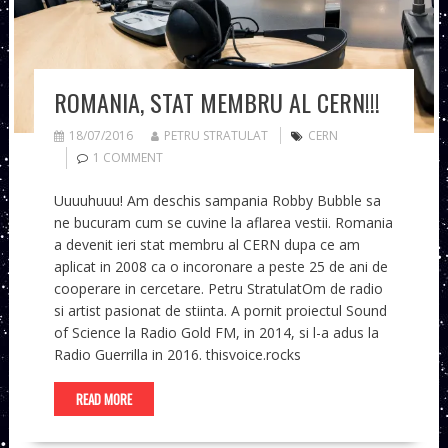
ROMANIA, STAT MEMBRU AL CERN!!!
18/07/2016
PETRU STRATULAT
CERN
1 COMMENT
Uuuuhuuu! Am deschis sampania Robby Bubble sa
ne bucuram cum se cuvine la aflarea vestii. Romania
a devenit ieri stat membru al CERN dupa ce am
aplicat in 2008 ca o incoronare a peste 25 de ani de
cooperare in cercetare. Petru StratulatOm de radio
si artist pasionat de stiinta. A pornit proiectul Sound
of Science la Radio Gold FM, in 2014, si l-a adus la
Radio Guerrilla in 2016. thisvoice.rocks
READ MORE