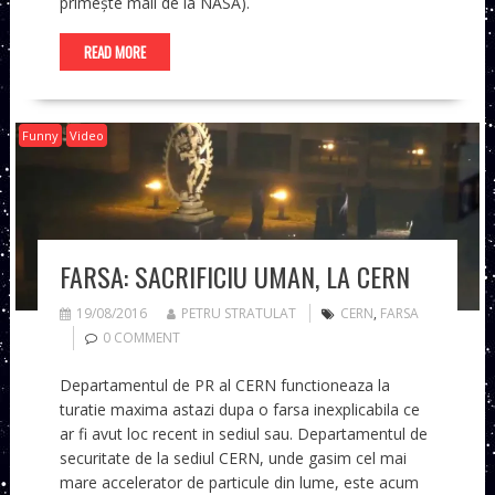
primește mail de la NASA).
READ MORE
Funny
Video
FARSA: SACRIFICIU UMAN, LA CERN
19/08/2016
PETRU STRATULAT
CERN
,
FARSA
0 COMMENT
Departamentul de PR al CERN functioneaza la
turatie maxima astazi dupa o farsa inexplicabila ce
ar fi avut loc recent in sediul sau. Departamentul de
securitate de la sediul CERN, unde gasim cel mai
mare accelerator de particule din lume, este acum