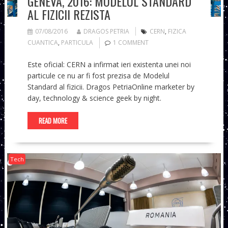
GENEVA, 2016: MODELUL STANDARD
AL FIZICII REZISTA
07/08/2016
DRAGOS PETRIA
CERN
,
FIZICA
CUANTICA
,
PARTICULA
1 COMMENT
Este oficial: CERN a infirmat ieri existenta unei noi
particule ce nu ar fi fost prezisa de Modelul
Standard al fizicii. Dragos PetriaOnline marketer by
day, technology & science geek by night.
READ MORE
Tech