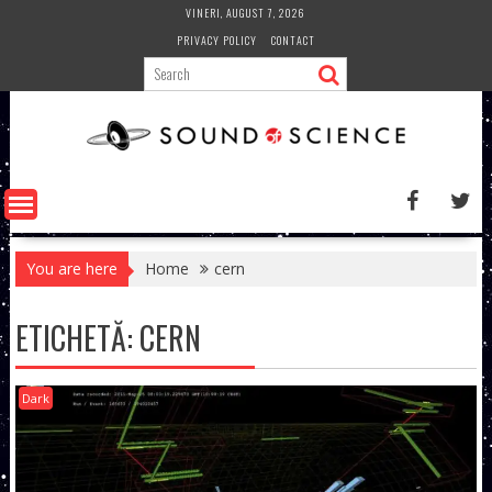
Skip
VINERI, AUGUST 7, 2026
to
PRIVACY POLICY
CONTACT
content
You are here
Home
cern
ETICHETĂ:
CERN
Dark