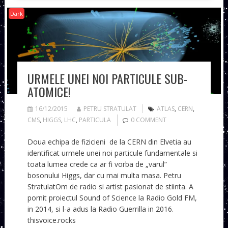
Dark
URMELE UNEI NOI PARTICULE SUB-
ATOMICE!
16/12/2015
PETRU STRATULAT
ATLAS
,
CERN
,
CMS
,
HIGGS
,
LHC
,
PARTICULA
0 COMMENT
Doua echipa de fizicieni de la CERN din Elvetia au
identificat urmele unei noi particule fundamentale si
toata lumea crede ca ar fi vorba de „varul”
bosonului Higgs, dar cu mai multa masa. Petru
StratulatOm de radio si artist pasionat de stiinta. A
pornit proiectul Sound of Science la Radio Gold FM,
in 2014, si l-a adus la Radio Guerrilla in 2016.
thisvoice.rocks