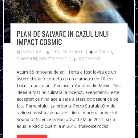
PLAN DE SALVARE IN CAZUL UNUI
IMPACT COSMIC
07/09/2016
PETRU STRATULAT
ASTEROID
,
DINOZAURI
,
IMPACT COSMIC
0 COMMENT
Acum 65 milioane de ani, Terra a fost lovita de un
asteroid sau o cometa cu un diametru de 10 km.
Locul impactului – Peninsula Yucatan din Mexic. Desi
ideea a fost ridiculizata la inceput, evenimentul este
acceptat ca fiind acela care a sters dinozaurii de pe
fata Pamantului. La propriu. Petru StratulatOm de
radio si artist pasionat de stiinta. A pornit proiectul
Sound of Science la Radio Gold FM, in 2014, si l-a
adus la Radio Guerrilla in 2016. thisvoice.rocks