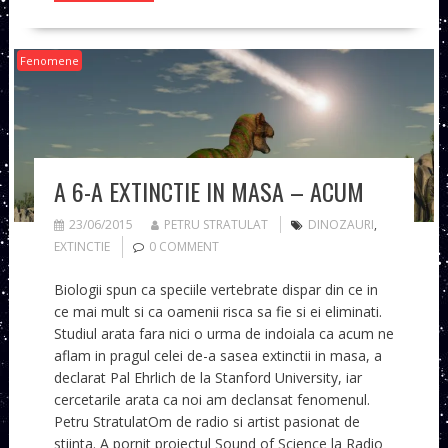
Fenomene
A 6-A EXTINCTIE IN MASA – ACUM
23/06/2015
PETRU STRATULAT
DINOZAURI
,
EXTINCTIE
0 COMMENT
Biologii spun ca speciile vertebrate dispar din ce in
ce mai mult si ca oamenii risca sa fie si ei eliminati.
Studiul arata fara nici o urma de indoiala ca acum ne
aflam in pragul celei de-a sasea extinctii in masa, a
declarat Pal Ehrlich de la Stanford University, iar
cercetarile arata ca noi am declansat fenomenul.
Petru StratulatOm de radio si artist pasionat de
stiinta. A pornit proiectul Sound of Science la Radio