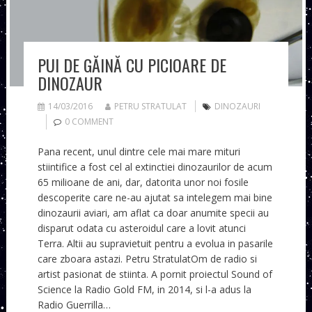
PUI DE GĂINĂ CU PICIOARE DE
DINOZAUR
14/03/2016
PETRU STRATULAT
DINOZAURI
0 COMMENT
Pana recent, unul dintre cele mai mare mituri
stiintifice a fost cel al extinctiei dinozaurilor de acum
65 milioane de ani, dar, datorita unor noi fosile
descoperite care ne-au ajutat sa intelegem mai bine
dinozaurii aviari, am aflat ca doar anumite specii au
disparut odata cu asteroidul care a lovit atunci
Terra. Altii au supravietuit pentru a evolua in pasarile
care zboara astazi. Petru StratulatOm de radio si
artist pasionat de stiinta. A pornit proiectul Sound of
Science la Radio Gold FM, in 2014, si l-a adus la
Radio Guerrilla…