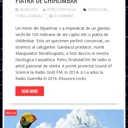
05/05/2015
PETRU STRATULAT
DINOZAURI
,
FOSILA
,
GANDAC
0 COMMENT
Un miner din Myanmar s-a impiedicat de un gandac
vechi de 100 milioane de ani captiv intr-o piatra de
chihlimbar. Este un specimen perfect conservat, un
stramos al calugaritei. Gandacul pradator, numit
Manipulator Modificaputis, a fost descris in revista
Geologica Carpathica. Petru StratulatOm de radio si
artist pasionat de stiinta. A pornit proiectul Sound of
Science la Radio Gold FM, in 2014, si l-a adus la
Radio Guerrilla in 2016. thisvoice.rocks
READ MORE
Natura