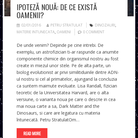
IPOTEZĂ NOUĂ: DE CE EXISTĂ
OAMENII?
02/01/2016
PETRU STRATULAT
DINOZAURI
,
MATERIE INTUNECATA
,
OAMENI
0 COMMENT
De unde venim? Depinde pe cine intrebi. De
exemplu, un astrofizician ti-ar raspunde ca anumite
componente chimice din organismul nostru au fost
create in miezul unor stele. Pe de alta parte, un
biolog evolutionist ar privi similitiduinile dintre ADN-
ul nostru si cel al primatelor, ajungand la concluzia
ca suntem maimute evoluate. Lisa Randall, fizician
teoretic de la Universitatea Harvard, are o alta
versiune, o varianta noua pe care o descrie in cea
mai noua carte a sa, Dark Matter and the
Dinosaurs, si care are legatura cu materia
întunecată. Petru StratulatOm…
READ MORE