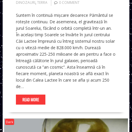
DINOZAURI
,
TERRA
0 COMMENT
Suntem în continuă mișcare deoarece Pământul se
rotește continuu. De asemenea, el gravitează în
jurul Soarelui, făcând o orbită completă într-un an.
În același timp Soarele se învârte în jurul centrului
Căii Lactee împreună cu întreg sistemul nostru solar
cu o viteză medie de 828.000 km/h. Durează
aproximativ 225-250 milioane de ani pentru a face o
întreagă călătorie în jurul galaxiei, perioadă
cunoscută ca ”an cosmic”. Asta înseamnă că în
fiecare moment, planeta noastră se află exact în
locul din Calea Lactee în care se afla și acum 250
de…
READ MORE
Dark