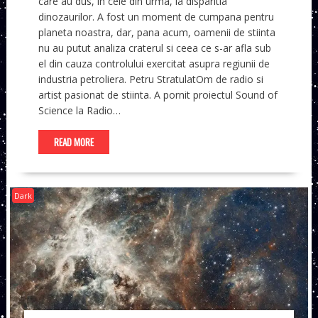
care au dus, in cele din urma, la disparitia
dinozaurilor. A fost un moment de cumpana pentru
planeta noastra, dar, pana acum, oamenii de stiinta
nu au putut analiza craterul si ceea ce s-ar afla sub
el din cauza controlului exercitat asupra regiunii de
industria petroliera. Petru StratulatOm de radio si
artist pasionat de stiinta. A pornit proiectul Sound of
Science la Radio…
READ MORE
Dark