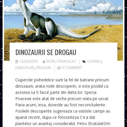
DINOZAURII SE DROGAU
12/02/2015
PETRU STRATULAT
CIUPERCI
,
DINOZAURI
,
DROGURI
0 COMMENT
Ciupercile psihedelice sunt la fel de batrane precum
dinozaurii, arata noile descoperiri, si este posibil ca
acestea sa fi facut parte din dieta lor. Specia
Poaceae este atat de veche precum viata pe uscat.
Pana acum, insa, dovezile au fost neconcludente.
Fosilele descoperite sugereaza ca vastele campii au
aparut recent, dupa ce fotosinteza C4 a dat
plantelor un avantaj considerabil. Petru StratulatOm