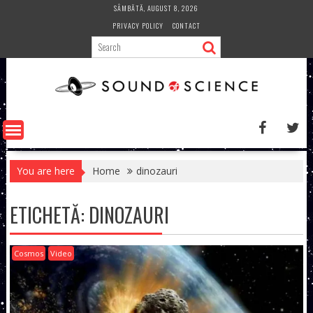
Skip
SÂMBĂTĂ, AUGUST 8, 2026
to
PRIVACY POLICY
CONTACT
content
You are here
Home
dinozauri
ETICHETĂ:
DINOZAURI
Cosmos
Video