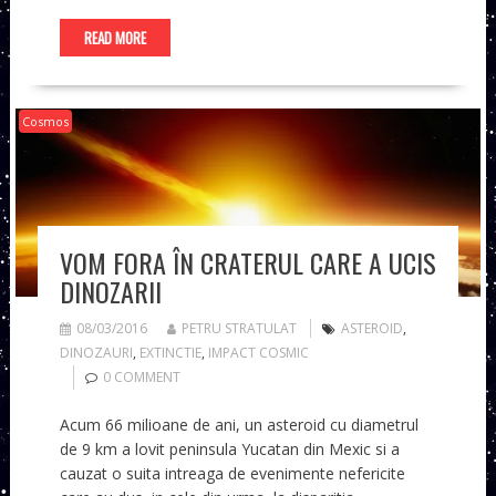
READ MORE
Cosmos
VOM FORA ÎN CRATERUL CARE A UCIS
DINOZARII
08/03/2016
PETRU STRATULAT
ASTEROID
,
DINOZAURI
,
EXTINCTIE
,
IMPACT COSMIC
0 COMMENT
Acum 66 milioane de ani, un asteroid cu diametrul
de 9 km a lovit peninsula Yucatan din Mexic si a
cauzat o suita intreaga de evenimente nefericite