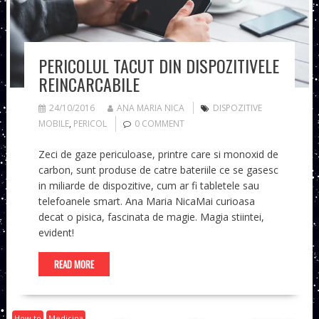
PERICOLUL TACUT DIN DISPOZITIVELE
REINCARCABILE
24/10/2016
ANA MARIA NICA
DISPOZITIVE
MOBILE
,
PERICOL
0 COMMENT
Zeci de gaze periculoase, printre care si monoxid de
carbon, sunt produse de catre bateriile ce se gasesc
in miliarde de dispozitive, cum ar fi tabletele sau
telefoanele smart. Ana Maria NicaMai curioasa
decat o pisica, fascinata de magie. Magia stiintei,
evident!
READ MORE
How to
Medicina