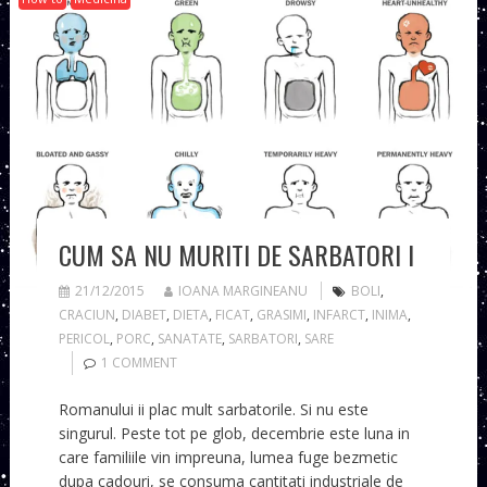
CUM SA NU MURITI DE SARBATORI I
21/12/2015
IOANA MARGINEANU
BOLI
,
CRACIUN
,
DIABET
,
DIETA
,
FICAT
,
GRASIMI
,
INFARCT
,
INIMA
,
PERICOL
,
PORC
,
SANATATE
,
SARBATORI
,
SARE
1 COMMENT
Romanului ii plac mult sarbatorile. Si nu este
singurul. Peste tot pe glob, decembrie este luna in
care familiile vin impreuna, lumea fuge bezmetic
dupa cadouri, se consuma cantitati industriale de