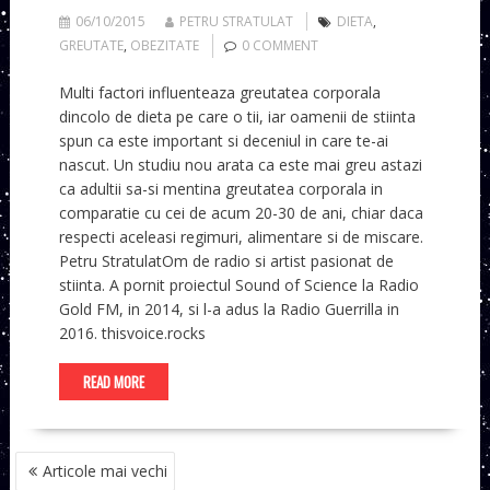
06/10/2015
PETRU STRATULAT
DIETA
,
GREUTATE
,
OBEZITATE
0 COMMENT
Multi factori influenteaza greutatea corporala
dincolo de dieta pe care o tii, iar oamenii de stiinta
spun ca este important si deceniul in care te-ai
nascut. Un studiu nou arata ca este mai greu astazi
ca adultii sa-si mentina greutatea corporala in
comparatie cu cei de acum 20-30 de ani, chiar daca
respecti aceleasi regimuri, alimentare si de miscare.
Petru StratulatOm de radio si artist pasionat de
stiinta. A pornit proiectul Sound of Science la Radio
Gold FM, in 2014, si l-a adus la Radio Guerrilla in
2016. thisvoice.rocks
READ MORE
NAVIGARE
Articole mai vechi
ÎN