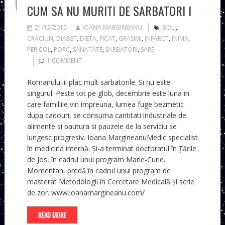
CUM SA NU MURITI DE SARBATORI I
21/12/2015
IOANA MARGINEANU
BOLI
,
CRACIUN
,
DIABET
,
DIETA
,
FICAT
,
GRASIMI
,
INFARCT
,
INIMA
,
PERICOL
,
PORC
,
SANATATE
,
SARBATORI
,
SARE
1 COMMENT
Romanului ii plac mult sarbatorile. Si nu este
singurul. Peste tot pe glob, decembrie este luna in
care familiile vin impreuna, lumea fuge bezmetic
dupa cadouri, se consuma cantitati industriale de
alimente si bautura si pauzele de la serviciu se
lungesc progresiv. Ioana MargineanuMedic specialist
în medicina internă. Și-a terminat doctoratul în Țările
de Jos, în cadrul unui program Marie-Curie.
Momentan, predă în cadrul unui program de
masterat Metodologii în Cercetare Medicală și scrie
de zor. www.ioanamargineanu.com/
READ MORE