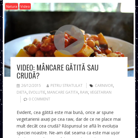
Natura
Video
VIDEO: MÂNCARE GĂTITĂ SAU
CRUDĂ?
26/12/2015
PETRU STRATULAT
CARNIVOR
,
DIETA
,
EVOLUTIE
,
MANCARE GATITA
,
RAW
,
VEGETARIAN
0 COMMENT
Evident, cea gătită este mai bună, orice ar spune
vegetarienii axați pe cea raw, dar de ce ne place mai
mult decât cea crudă? Răspunsul se află în evoluția
speciei noastre. Ne-am dat seama ca este mai ușor