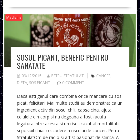
Medicina
SOSUL PICANT, BENEFIC PENTRU
SANATATE
09/12/2015
PETRU STRATULAT
CANCER
,
DIETA
,
SOS PICANT
0 COMMENT
Daca esti genul care combina orice mancare cu sos
picat, felicitari. Mai multe studii au demonstrat ca un
ingredient activ din sosul chili, capsaicina, ajuta
celulele din corp si nu degeaba a fost facuta
legatura intre acesta si un risc scazut al mortalitatii
si posibil chiar o scadere a riscului de cancer. Petru
StratulatOm de radio si artist pasionat de stiinta. A