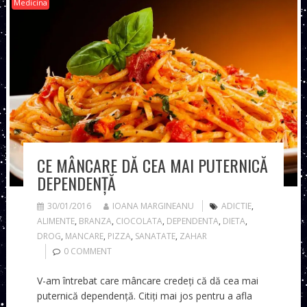
Medicina
CE MÂNCARE DĂ CEA MAI PUTERNICĂ
DEPENDENȚĂ
30/01/2016
IOANA MARGINEANU
ADICTIE
,
ALIMENTE
,
BRANZA
,
CIOCOLATA
,
DEPENDENTA
,
DIETA
,
DROG
,
MANCARE
,
PIZZA
,
SANATATE
,
ZAHAR
0 COMMENT
V-am întrebat care mâncare credeți că dă cea mai
puternică dependență. Citiți mai jos pentru a afla