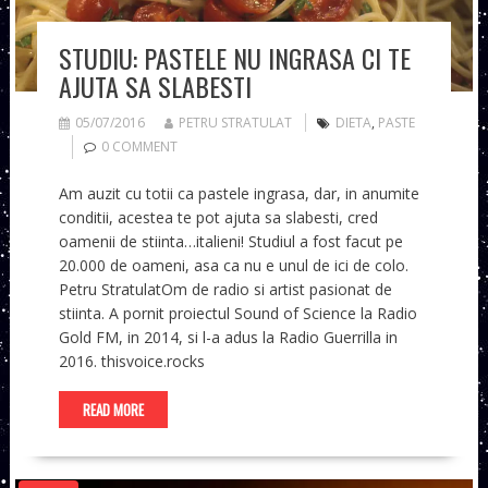
STUDIU: PASTELE NU INGRASA CI TE
AJUTA SA SLABESTI
05/07/2016
PETRU STRATULAT
DIETA
,
PASTE
0 COMMENT
Am auzit cu totii ca pastele ingrasa, dar, in anumite
conditii, acestea te pot ajuta sa slabesti, cred
oamenii de stiinta…italieni! Studiul a fost facut pe
20.000 de oameni, asa ca nu e unul de ici de colo.
Petru StratulatOm de radio si artist pasionat de
stiinta. A pornit proiectul Sound of Science la Radio
Gold FM, in 2014, si l-a adus la Radio Guerrilla in
2016. thisvoice.rocks
READ MORE