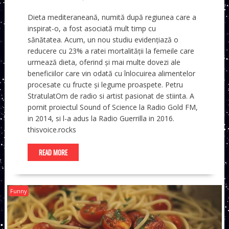
Dieta mediteraneană, numită după regiunea care a
inspirat-o, a fost asociată mult timp cu
sănătatea. Acum, un nou studiu evidențiază o
reducere cu 23% a ratei mortalității la femeile care
urmează dieta, oferind și mai multe dovezi ale
beneficiilor care vin odată cu înlocuirea alimentelor
procesate cu fructe și legume proaspete. Petru
StratulatOm de radio si artist pasionat de stiinta. A
pornit proiectul Sound of Science la Radio Gold FM,
in 2014, si l-a adus la Radio Guerrilla in 2016.
thisvoice.rocks
READ MORE
Funny