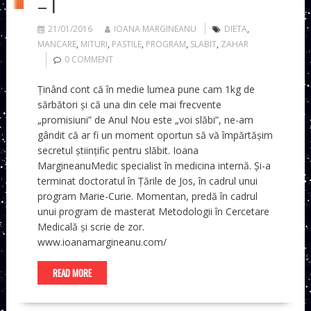
– I
21/01/2016
IOANA MARGINEANU
DIETA
,
MANCARE
,
MITURI
,
PASTILE
,
PROGRAM
,
SLABIT
,
ZAHAR
0 COMMENT
Ținând cont că în medie lumea pune cam 1kg de
sărbători și că una din cele mai frecvente
„promisiuni” de Anul Nou este „voi slăbi”, ne-am
gândit că ar fi un moment oportun să vă împărtășim
secretul științific pentru slăbit. Ioana
MargineanuMedic specialist în medicina internă. Și-a
terminat doctoratul în Țările de Jos, în cadrul unui
program Marie-Curie. Momentan, predă în cadrul
unui program de masterat Metodologii în Cercetare
Medicală și scrie de zor.
www.ioanamargineanu.com/
READ MORE