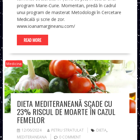
program Marie-Curie. Momentan, predă în cadrul
unui program de masterat Metodologii în Cercetare
Medicală și scrie de zor.
www.ioanamargineanu.com/
READ MORE
Medicina
DIETA MEDITERANEANĂ SCADE CU
23% RISCUL DE MOARTE ÎN CAZUL
FEMEILOR
12/06/2024
PETRU STRATULAT
DIETA
,
MEDITERANEANA
0 COMMENT