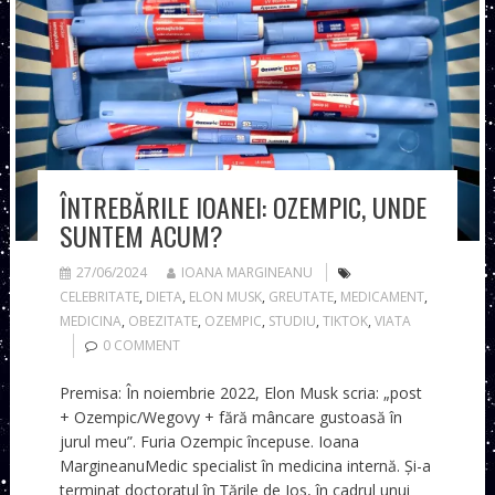
ÎNTREBĂRILE IOANEI: OZEMPIC, UNDE
SUNTEM ACUM?
27/06/2024
IOANA MARGINEANU
CELEBRITATE
,
DIETA
,
ELON MUSK
,
GREUTATE
,
MEDICAMENT
,
MEDICINA
,
OBEZITATE
,
OZEMPIC
,
STUDIU
,
TIKTOK
,
VIATA
0 COMMENT
Premisa: În noiembrie 2022, Elon Musk scria: „post
+ Ozempic/Wegovy + fără mâncare gustoasă în
jurul meu”. Furia Ozempic începuse. Ioana
MargineanuMedic specialist în medicina internă. Și-a
terminat doctoratul în Țările de Jos, în cadrul unui