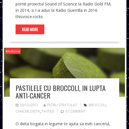
pornit proiectul Sound of Science la Radio Gold FM,
in 2014, si l-a adus la Radio Guerrilla in 2016.
thisvoice.rocks
READ MORE
Medicina
PASTILELE CU BROCCOLI, IN LUPTA
ANTI-CANCER
03/12/2015
PETRU STRATULAT
BROCCOLI
,
CANCER
,
DIETA
,
PASTILE
0 COMMENT
O dieta bogata in legume te ajuta sa eviti cancerul,