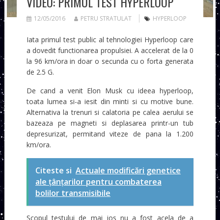
VIDEO: PRIMUL TEST HYPERLOOP
12/05/2016
PETRU STRATULAT
HYPERLOOP
Iata primul test public al tehnologiei Hyperloop care
a dovedit functionarea propulsiei. A accelerat de la 0
la 96 km/ora in doar o secunda cu o forta generata
de 2.5 G.
De cand a venit Elon Musk cu ideea hyperloop,
toata lumea si-a iesit din minti si cu motive bune.
Alternativa la trenuri si calatoria pe calea aerului se
bazeaza pe magneti si deplasarea printr-un tub
depresurizat, permitand viteze de pana la 1.200
km/ora.
Citeste si
Actuale modificări genetice
ale țânțarilor pentru combaterea
bolilor transmisibile
Scopul testului de mai jos nu a fost acela de a