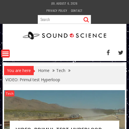
Skip
JOI, AUGUST 6, 2026
to
PRIVACY POLICY
CONTACT
content
You are here
Home
Tech
VIDEO: Primul test Hyperloop
Tech