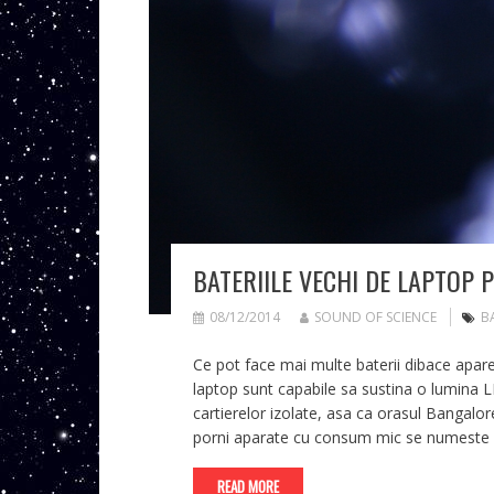
BATERIILE VECHI DE LAPTOP 
08/12/2014
SOUND OF SCIENCE
B
Ce pot face mai multe baterii dibace apare
laptop sunt capabile sa sustina o lumina LED
cartierelor izolate, asa ca orasul Bangalore
porni aparate cu consum mic se numeste 
READ MORE