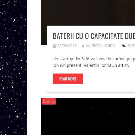
BATERII CU O CAPACITATE DU
23/08/2016
VALENTIN IONITA
BATE
Un startup din SUA va lansa în curând pe pi
ion din prezent. Valentin IonitaUn artist.
READ MORE
Cosmos