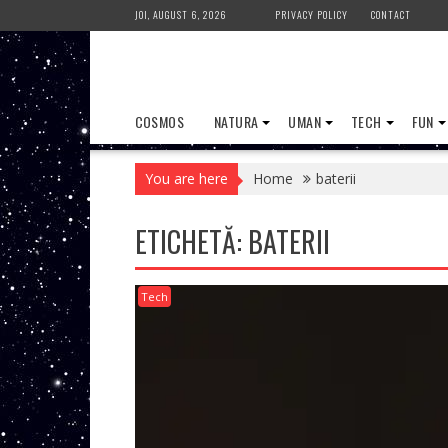
Skip
JOI, AUGUST 6, 2026
PRIVACY POLICY
CONTACT
to
content
COSMOS
NATURA
UMAN
TECH
FUN
You are here
Home
baterii
ETICHETĂ:
BATERII
Tech