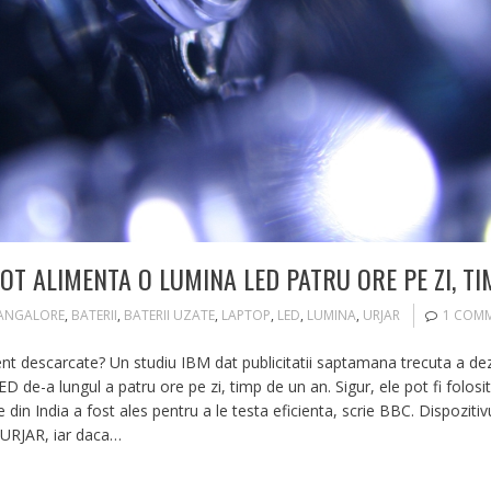
POT ALIMENTA O LUMINA LED PATRU ORE PE ZI, TI
ANGALORE
,
BATERII
,
BATERII UZATE
,
LAPTOP
,
LED
,
LUMINA
,
URJAR
1 COM
nt descarcate? Un studiu IBM dat publicitatii saptamana trecuta a dezv
 de-a lungul a patru ore pe zi, timp de un an. Sigur, ele pot fi folosit
 din India a fost ales pentru a le testa eficienta, scrie BBC. Dispozitivu
URJAR, iar daca…