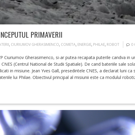
 INCEPUTUL PRIMAVERII
TERII
,
CIURIUMOV GHERASIMENCO
,
COMETA
,
ENERGIE
,
PHILAE
,
ROBOT
0
P Ciuriumov Gherasimenco, si-ar putea recapata puterile candva in u
a CNES (Centrul National de Studii Spatiale). De cand bateriile sale s
licati in misiune. Jean Yves Gall, presedintele CNES, a declarat luni ca
eriile lui Philae. Obiectivul principal al misiunii este ca modulul robo