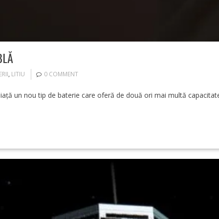
BLĂ
RII
,
LITIU
0 COMMENT
ață un nou tip de baterie care oferă de două ori mai multă capacitate d