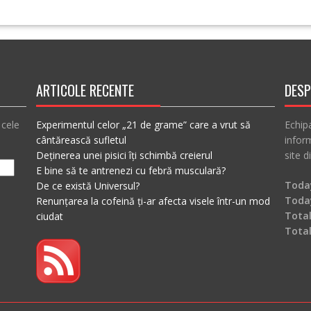
ARTICOLE RECENTE
DESP
 cele
Experimentul celor „21 de grame” care a vrut să
Echip
cântărească sufletul
inform
Deținerea unei pisici îți schimbă creierul
site d
E bine să te antrenezi cu febră musculară?
Today
De ce există Universul?
Toda
Renunțarea la cofeină ți-ar afecta visele într-un mod
Total
ciudat
Tota