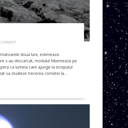
 COMMENT
rmatoarele doua luni, estimeaza
olare s-au descarcat, modulul hiberneaza pe
 spera ca lumina care ajunge la inceputul
tizat sa studieze trecerea cometei la…