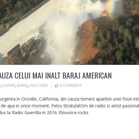
AUZA CELUI MAI INALT BARAJ AMERICAN
A
,
AVARIE
,
BARAJ
,
EVACUARE
0 COMMENT
rgenta in Oroville, California, din cauza temerii aparitiei unei fisuri in
 apa in orice moment. Petru StratulatOm de radio si artist pasionat d
us la Radio Guerrilla in 2016. thisvoice.rocks