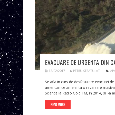
EVACUARE DE URGENTA DIN C
13/02/2017
PETRU STRATULAT
AP
Se afla in curs de desfasurare evacuari de u
american ce ameninta o revarsare masiva de
Science la Radio Gold FM, in 2014, si l-a ad
READ MORE