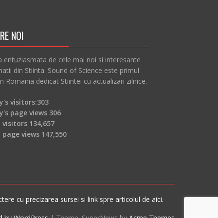
RE NOI
a entuziasmata de cele mai noi si interesante
atii din Stiinta. Sound of Science este primul
in Romania dedicat Stiintei cu actualizari zilnice.
's visitors:
303
y's page views
306
 visitors
134,657
l page views
147,550
re cu precizarea sursei si link spre articolul de aici.
d by WordPress
|
Theme: SuperNews by
Acme Themes