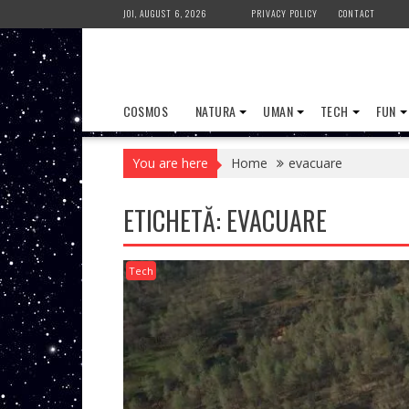
Skip
JOI, AUGUST 6, 2026
PRIVACY POLICY
CONTACT
to
content
COSMOS
NATURA
UMAN
TECH
FUN
You are here
Home
evacuare
ETICHETĂ:
EVACUARE
Tech