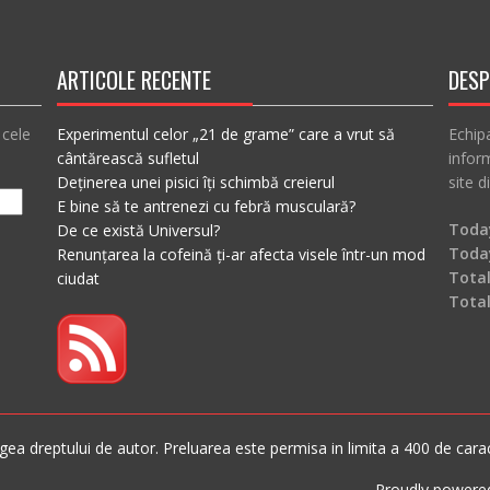
ARTICOLE RECENTE
DESP
 cele
Experimentul celor „21 de grame” care a vrut să
Echip
cântărească sufletul
inform
Deținerea unei pisici îți schimbă creierul
site d
E bine să te antrenezi cu febră musculară?
Today
De ce există Universul?
Toda
Renunțarea la cofeină ți-ar afecta visele într-un mod
Total
ciudat
Tota
ea dreptului de autor. Preluarea este permisa in limita a 400 de caracte
Proudly powere