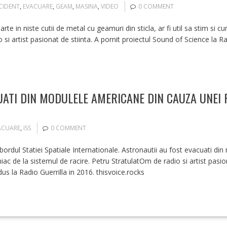
CIDENT
,
EVACUARE
,
GEAM
,
MASINA
,
VIDEO
0 COMMENT
te in niste cutii de metal cu geamuri din sticla, ar fi util sa stim s
io si artist pasionat de stiinta. A pornit proiectul Sound of Science la 
UATI DIN MODULELE AMERICANE DIN CAUZA UNEI 
ACUARE
,
ISS
0 COMMENT
a bordul Statiei Spatiale Internationale. Astronautii au fost evacuati d
iac de la sistemul de racire. Petru StratulatOm de radio si artist pasio
us la Radio Guerrilla in 2016. thisvoice.rocks