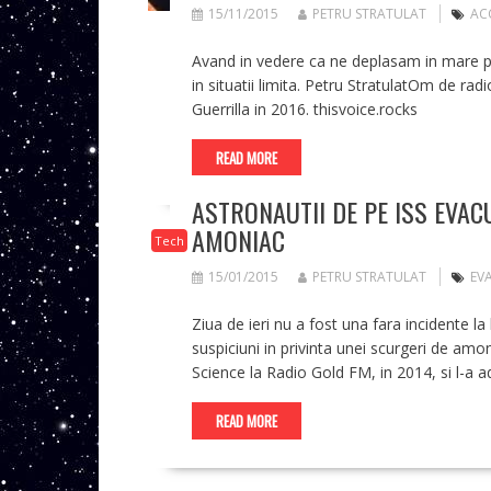
15/11/2015
PETRU STRATULAT
AC
Avand in vedere ca ne deplasam in mare par
in situatii limita. Petru StratulatOm de rad
Guerrilla in 2016. thisvoice.rocks
READ MORE
ASTRONAUTII DE PE ISS EVAC
AMONIAC
Tech
15/01/2015
PETRU STRATULAT
EV
Ziua de ieri nu a fost una fara incidente l
suspiciuni in privinta unei scurgeri de amon
Science la Radio Gold FM, in 2014, si l-a ad
READ MORE