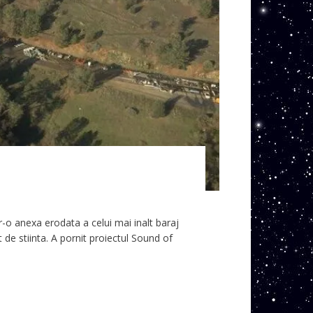
tr-o anexa erodata a celui mai inalt baraj
e stiinta. A pornit proiectul Sound of