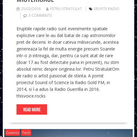
25/02/2016
PETRU STRATULAT
ERUPTII RADIO
3 COMMENTS
Eruptiile rapide radio sunt evenimente spatiale
explozive care le-au dat batai de cap astronomilor
pret de decenii. In doar cateva milisecunde, acestea
genereaza la fel de multa energie precum Soarele
intr-o zi intreaga, dar, pentru ca sunt atat de rare
(doar 17 au fost detectate pana in prezent), nu stim
absolut nimic despre originea lor. Petru StratulatOm
de radio si artist pasionat de stiinta. A pornit
proiectul Sound of Science la Radio Gold FM, in
2014, si l-a adus la Radio Guerrilla in 2016.
thisvoice.rocks
READ MORE
Cosmos
Tech