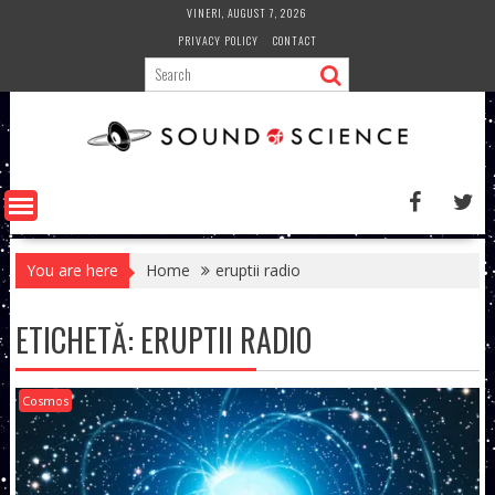
Skip
VINERI, AUGUST 7, 2026
to
PRIVACY POLICY
CONTACT
content
You are here
Home
eruptii radio
ETICHETĂ:
ERUPTII RADIO
Cosmos