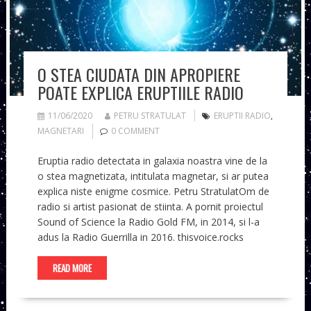
O STEA CIUDATA DIN APROPIERE
POATE EXPLICA ERUPTIILE RADIO
11/06/2020
PETRU STRATULAT
ERUPTII RADIO
,
MAGNETARI
0 COMMENT
Eruptia radio detectata in galaxia noastra vine de la
o stea magnetizata, intitulata magnetar, si ar putea
explica niste enigme cosmice. Petru StratulatOm de
radio si artist pasionat de stiinta. A pornit proiectul
Sound of Science la Radio Gold FM, in 2014, si l-a
adus la Radio Guerrilla in 2016. thisvoice.rocks
READ MORE