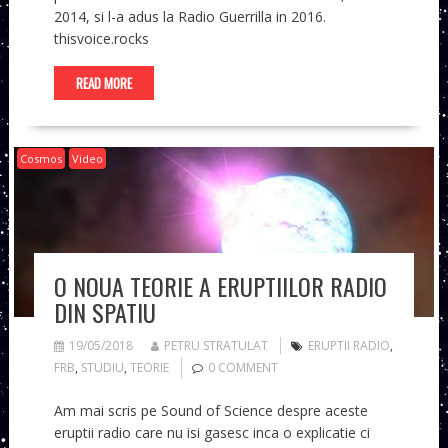
2014, si l-a adus la Radio Guerrilla in 2016.
thisvoice.rocks
READ MORE
Cosmos
Video
O NOUA TEORIE A ERUPTIILOR RADIO
DIN SPATIU
19/05/2018
PETRU STRATULAT
ERUPTII RADIO
,
FRB
,
STUDIU
,
TEORIE
0 COMMENT
Am mai scris pe Sound of Science despre aceste
eruptii radio care nu isi gasesc inca o explicatie ci