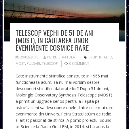
TELESCOP VECHI DE 51 DE ANI
(MOST), ÎN CĂUTAREA UNOR
EVENIMENTE COSMICE RARE
20/02/2016
PETRU STRATULAT
ERUPTII RADIO
,
MOST
,
PULSARI
,
TELESCOP
0 COMMENT
Cate instrumente stiintifice construite in 1965 mai
functioneaza acum, sa nu mai vorbim despre
descoperiri stiintifice datorate lor? Dupa 51 de ani,
Molonglo Observatory Synthesis Telescope (MOST)
a primit un upgrade serios pentru a-i ajuta pe
astrofizicieni sa descopere unele dintre cele mai rare
evenimente din Univers. Petru StratulatOm de radio
si artist pasionat de stiinta. A pornit proiectul Sound
of Science la Radio Gold FM, in 2014, si l-a adus la