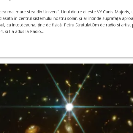
 „cea mai mare stea din Univers”. Unul dintre ei este VY Canis Majoris,
lasată în centrul sistemului nostru solar, și-ar întinde suprafața apro
ca întotdeauna, ține de fizică. Petru StratulatOm de radio si artist pa
, si l-a adus la Radio…