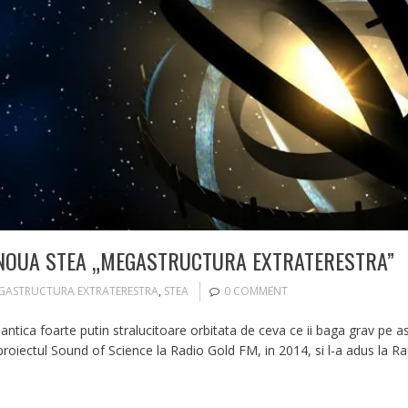
 NOUA STEA „MEGASTRUCTURA EXTRATERESTRA”
GASTRUCTURA EXTRATERESTRA
,
STEA
0 COMMENT
ea antica foarte putin stralucitoare orbitata de ceva ce ii baga grav p
t proiectul Sound of Science la Radio Gold FM, in 2014, si l-a adus la Ra