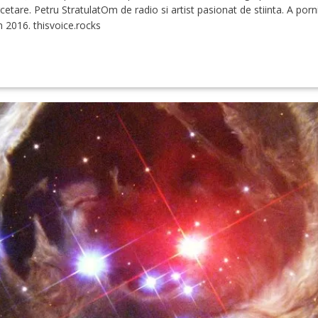
cetare. Petru StratulatOm de radio si artist pasionat de stiinta. A por
in 2016. thisvoice.rocks