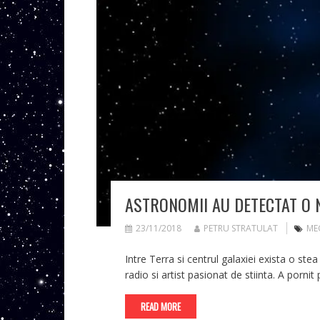
ASTRONOMII AU DETECTAT O
23/11/2018
PETRU STRATULAT
ME
Intre Terra si centrul galaxiei exista o st
radio si artist pasionat de stiinta. A porni
READ MORE