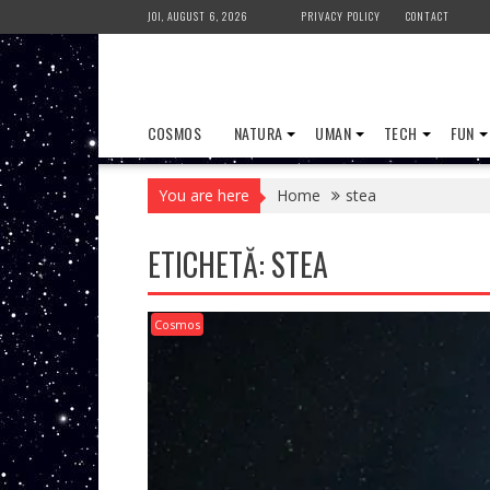
Skip
JOI, AUGUST 6, 2026
PRIVACY POLICY
CONTACT
to
content
COSMOS
NATURA
UMAN
TECH
FUN
You are here
Home
stea
ETICHETĂ:
STEA
Cosmos