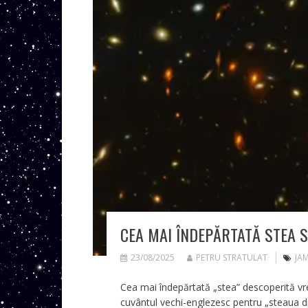
CEA MAI ÎNDEPĂRTATĂ STEA S
23/08/2025
PETRU STRATULAT
JA
Cea mai îndepărtată „stea” descoperită vreo
cuvântul vechi-englezesc pentru „steaua dim