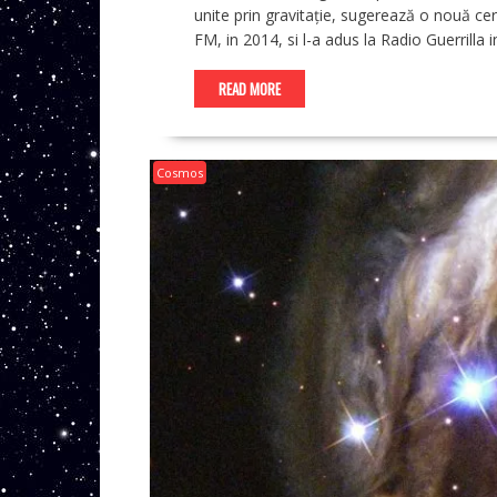
unite prin gravitație, sugerează o nouă cer
FM, in 2014, si l-a adus la Radio Guerrilla 
READ MORE
Cosmos