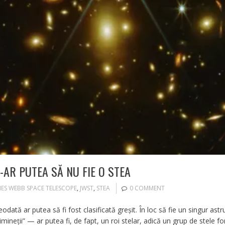
-AR PUTEA SĂ NU FIE O STEA
MES WEBB SPACE TELESCOPE
,
JWST
,
STEA
0 COMMENT
dată ar putea să fi fost clasificată greșit. În loc să fie un singur ast
ineții” — ar putea fi, de fapt, un roi stelar, adică un grup de stele fo