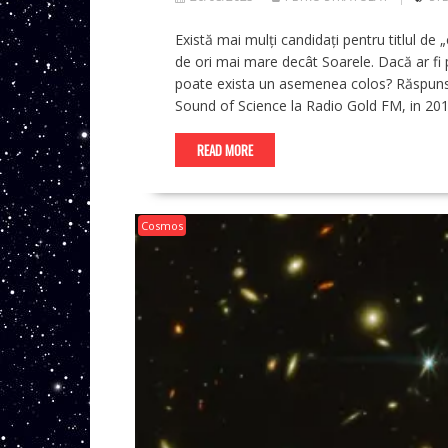
Există mai mulți candidați pentru titlul de
de ori mai mare decât Soarele. Dacă ar fi p
poate exista un asemenea colos? Răspunsul, 
Sound of Science la Radio Gold FM, in 2014
READ MORE
Cosmos