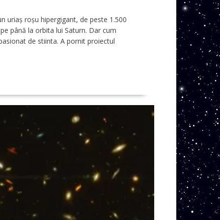
 un uriaș roșu hipergigant, de peste 1.500
ape până la orbita lui Saturn. Dar cum
sionat de stiinta. A pornit proiectul