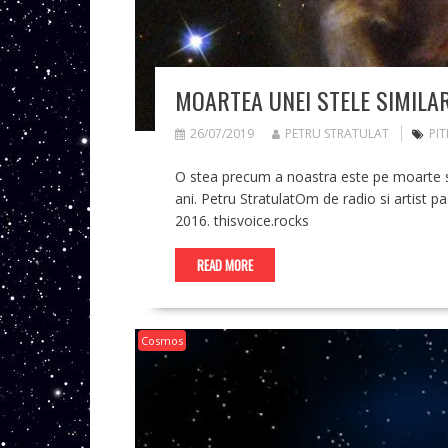
MOARTEA UNEI STELE SIMILA
26/07/2019
PETRU STRATULAT
PIT
O stea precum a noastra este pe moarte si
ani. Petru StratulatOm de radio si artist pa
2016. thisvoice.rocks
READ MORE
Cosmos