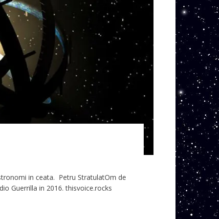
e astronomi in ceata. Petru StratulatOm de
dio Guerrilla in 2016. thisvoice.rocks