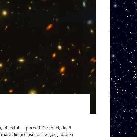
ru, obiectul — poreclit Earendel, după
rmate din același nor de gaz și praf și