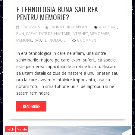
E TEHNOLOGIA BUNA SAU REA
PENTRU MEMORIE?
17/09/2015
CALINA CURTICAPEAN
ADAPTARE
,
BUN
,
CAPACITATE DE INVATARE
,
INTERNET
,
MEMORARE
,
MEMORIE
,
RAU
,
TEHNOLOGIE
0 COMMENT
In era tehnologica in care ne aflam, una dintre
schimbarile majore pe care le-am suferit, ca specie,
este pierderea capacitatii de a retine lucruri. Riscam
sa uitam detalii ca ziua de nastere a unui prieten sau
ora la care aveam o intalnire importanta, asa ca
notam totul in smartphone-uri si pe laptopuri si ne
setam remindere.
READ MORE
Tech
Verde