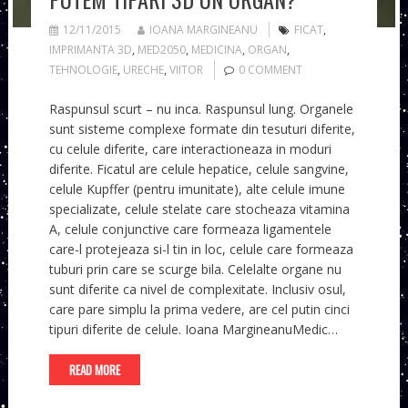
12/11/2015
IOANA MARGINEANU
FICAT
,
IMPRIMANTA 3D
,
MED2050
,
MEDICINA
,
ORGAN
,
TEHNOLOGIE
,
URECHE
,
VIITOR
0 COMMENT
Raspunsul scurt – nu inca. Raspunsul lung. Organele
sunt sisteme complexe formate din tesuturi diferite,
cu celule diferite, care interactioneaza in moduri
diferite. Ficatul are celule hepatice, celule sangvine,
celule Kupffer (pentru imunitate), alte celule imune
specializate, celule stelate care stocheaza vitamina
A, celule conjunctive care formeaza ligamentele
care-l protejeaza si-l tin in loc, celule care formeaza
tuburi prin care se scurge bila. Celelalte organe nu
sunt diferite ca nivel de complexitate. Inclusiv osul,
care pare simplu la prima vedere, are cel putin cinci
tipuri diferite de celule. Ioana MargineanuMedic…
READ MORE