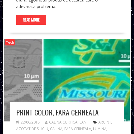
adevarata problema.
READ MORE
Tech
PRINT COLOR, FARA CERNEALA
22/06/2015
CALINA CURTICAPEAN
ARGINT
,
AZOTAT DE SILICIU
,
CALINA
,
FARA CERNEALA
,
LUMINA
,