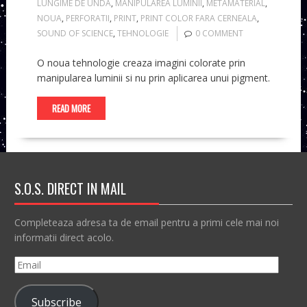
LUNGIME DE UNDA
,
MANIPULAREA LUMINII
,
METAMATERIAL
,
NOUA
,
PERFORATII
,
PRINT
,
PRINT COLOR FARA CERNEALA
,
SOUND OF SCIENCE
,
TEHNOLOGIE
0 COMMENT
O noua tehnologie creaza imagini colorate prin
manipularea luminii si nu prin aplicarea unui pigment.
READ MORE
S.O.S. DIRECT IN MAIL
Completeaza adresa ta de email pentru a primi cele mai noi
informatii direct acolo.
Email
Subscribe