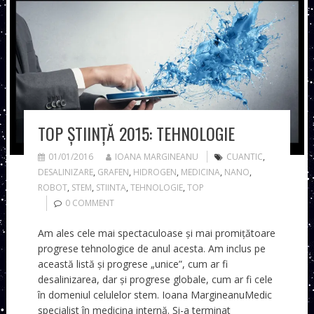
TOP ŞTIINŢĂ 2015: TEHNOLOGIE
01/01/2016
IOANA MARGINEANU
CUANTIC
,
DESALINIZARE
,
GRAFEN
,
HIDROGEN
,
MEDICINA
,
NANO
,
ROBOT
,
STEM
,
STIINTA
,
TEHNOLOGIE
,
TOP
0 COMMENT
Am ales cele mai spectaculoase şi mai promiţătoare
progrese tehnologice de anul acesta. Am inclus pe
această listă și progrese „unice”, cum ar fi
desalinizarea, dar și progrese globale, cum ar fi cele
în domeniul celulelor stem. Ioana MargineanuMedic
specialist în medicina internă. Și-a terminat