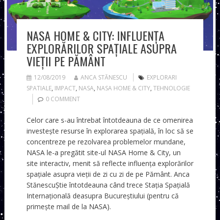
NASA HOME & CITY: INFLUENȚA
EXPLORĂRILOR SPAȚIALE ASUPRA
VIEȚII PE PĂMÂNT
12/08/2019
ANCA STĂNESCU
EXPLORARI
SPATIALE
,
IMPACT
,
NASA
,
NASA HOME & CITY
,
TEHNOLOGIE
0 COMMENT
Celor care s-au întrebat întotdeauna de ce omenirea
investește resurse în explorarea spațială, în loc să se
concentreze pe rezolvarea problemelor mundane,
NASA le-a pregătit site-ul NASA Home & City, un
site interactiv, menit să reflecte influența explorărilor
spațiale asupra vieții de zi cu zi de pe Pământ. Anca
StănescuȘtie întotdeauna când trece Stația Spațială
Internațională deasupra Bucureștiului (pentru că
primește mail de la NASA).