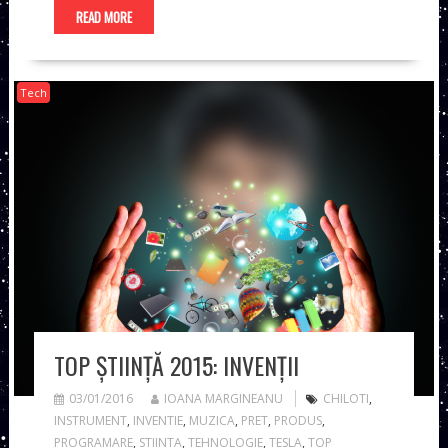
READ MORE
Tech
TOP ȘTIINȚĂ 2015: INVENȚII
03/01/2016
IOANA MARGINEANU
CHILOTI
,
INSTRUMENT
,
INVENTIE
,
MUZICA
,
PRET
,
PRODUS
,
PROGRAMARE
,
STIINTA
,
TEHNOLOGIE
,
TESLA
,
TOP