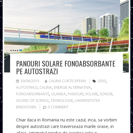
PANOURI SOLARE FONOABSORBANTE
PE AUTOSTRAZI
30/06/2015
CALINA CURTICAPEAN
2030
,
AUTOSTRAZI
,
CALINA
,
ENERGIE ALTERNATIVA
,
FONOABSORBANTE
,
OLANDA
,
PANOURI
,
SOLARE
,
SONOB
,
SOUND OF SCIENCE
,
TEHNOLOGIE
,
UNIVERSITATEA
EINDHOVEN
0 COMMENT
Chiar daca in Romania nu este cazul, inca, sa vorbim
despre autostrazi care traverseaza marile orase, in
afara, zgomotul produs de acestea este o