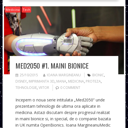
Medicina
Tech
MED2050 #1. MAINI BIONICE
25/10/2015
IOANA MARGINEANU
BIONIC
,
DISNEY
,
IMPRIMANTA 3D
,
MANA
,
MEDICINA
,
PROTEZA
,
TEHNOLOGIE
,
VIITOR
0 COMMENT
Incepem o noua serie intitulata „Med2050” unde
prezentam tehnologii de ultima ora aplicate in
medicina. Astazi discutam despre progresul realizat
in maini bionice si, in special, de o companie bazata
in UK numita OpenBionics. Ioana MargineanuMedic